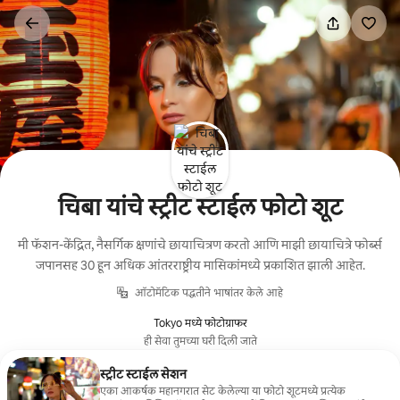
कंटेंटवर
जा
चिबा यांचे स्ट्रीट स्टाईल फोटो शूट
मी फॅशन-केंद्रित, नैसर्गिक क्षणांचे छायाचित्रण करतो आणि माझी छायाचित्रे फोर्ब्स
जपानसह 30 हून अधिक आंतरराष्ट्रीय मासिकांमध्ये प्रकाशित झाली आहेत.
ऑटोमॅटिक पद्धतीने भाषांतर केले आहे
Tokyo मध्ये फोटोग्राफर
ही सेवा तुमच्या घरी दिली जाते
स्ट्रीट स्टाईल सेशन
एका आकर्षक महानगरात सेट केलेल्या या फोटो शूटमध्ये प्रत्येक