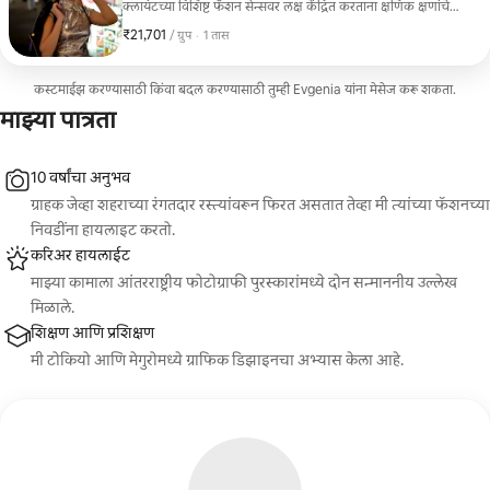
क्लायंटच्या विशिष्ट फॅशन सेन्सवर लक्ष केंद्रित करताना क्षणिक क्षणांचे
चित्रण केले आहे.
₹21,701
₹21,701, प्रति ग्रुप
,
/ ग्रुप
·
1 तास
कस्टमाईझ करण्यासाठी किंवा बदल करण्यासाठी तुम्ही Evgenia यांना मेसेज करू शकता.
माझ्या पात्रता
10 वर्षांचा अनुभव
ग्राहक जेव्हा शहराच्या रंगतदार रस्त्यांवरून फिरत असतात तेव्हा मी त्यांच्या फॅशनच्या
निवडींना हायलाइट करतो.
करिअर हायलाईट
माझ्या कामाला आंतरराष्ट्रीय फोटोग्राफी पुरस्कारांमध्ये दोन सन्माननीय उल्लेख
मिळाले.
शिक्षण आणि प्रशिक्षण
मी टोकियो आणि मेगुरोमध्ये ग्राफिक डिझाइनचा अभ्यास केला आहे.