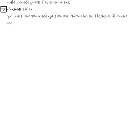
तपशिलांसाठी तुमच्या होस्टना मेसेज करा.
कॅन्सलेशन धोरण
पूर्ण रिफंड मिळवण्यासाठी सुरू होण्याच्या वेळेच्या किमान 1 दिवस आधी कॅन्सल
करा.