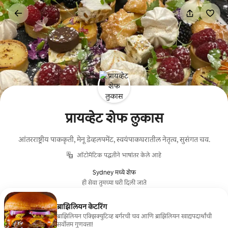
कंटेंटवर
जा
प्रायव्हेट शेफ लुकास
आंतरराष्ट्रीय पाककृती, मेनू डेव्हलपमेंट, स्वयंपाकघरातील नेतृत्व, सुसंगत चव.
ऑटोमॅटिक पद्धतीने भाषांतर केले आहे
Sydney मध्ये शेफ
ही सेवा तुमच्या घरी दिली जाते
ब्राझिलियन केटरिंग
ब्राझिलियन एक्झिक्युटिव्ह बर्गरची चव आणि ब्राझिलियन खाद्यपदार्थांची
सर्वोत्तम गुणवत्ता!