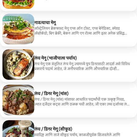
नाश्त्याचा मेनू
ऑस्ट्रेलियन ब्रेकफास्ट मेनू एग्स ऑन टोस्ट, एग्स बेनेडिक्ट, स्मॅश्ड
ॲव्होकॅडो, बिग ब्रेकी, बेकन आणि एग रोल्स आणि इतर अनेक प्रसिद्ध
आवडते पदार्थ असलेला एक प्रीमियम ऑस्ट्रेलियन नाश्त्याचा अनुभव.
लंच मेनू (भाजीपाला पर्याय)
लंच मेनू एक संतुलित लंच मेनू ज्यामध्ये ग्रुप डिनरसाठी आदर्श असे विविध
प्रकारचे पदार्थ आहेत, जे अनौपचारिक आणि औपचारिक दोन्ही
प्रसंगांसाठी परिपूर्ण आहेत.
लंच / डिनर मेनू (मांस)
लंच / डिनर मेनू (मांस) मांसावर आधारित पदार्थांची एक उत्कृष्ट निवड,
ज्यात दर्जेदार कट्स आणि ठळक चवी आहेत, जी एका उच्च दर्जाच्या लंच
किंवा डिनर अनुभवासाठी डिझाइन केली गेली आहे.
लंच / डिनर मेनू (सीफूड)
स्वादिष्ट आणि ताजे सीफूड पर्याय, काळजीपूर्वक शिजवलेले आणि