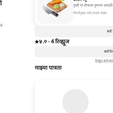
ि
तुम्ही या शेफला तुमच्या आवड
विनंतीनुसार भाडे ठरवले जाईल
ये
सर्व
4 रिव्ह्यूजमधून 5 पैकी ५.० स्टार्स रेटिंग आहे
५.०
·
4 रिव्ह्यूज
,
0 पैकी 0 आयटम्स दाखवत आहेत
सर्व रि
रिव्ह्यूज कसे क
माझ्या पात्रता