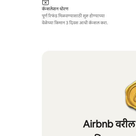
कॅन्सलेशन धोरण
पूर्ण रिफंड मिळवण्यासाठी सुरू होण्याच्या
वेळेच्या किमान 3 दिवस आधी कॅन्सल करा.
Airbnb वरील शे