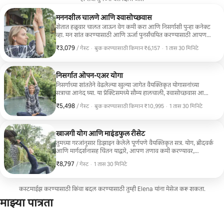
मननशील चालणे आणि श्वासोच्छवास
शेतात हळूवार चालत जाऊन वेग कमी करा आणि निसर्गाशी पुन्हा कनेक्ट
व्हा. मन शांत करण्यासाठी आणि ऊर्जा पुनर्संचयित करण्यासाठी आपण
माइंडफुल मूव्हमेंट, साध्या जागरूकता पद्धती आणि मार्गदर्शनासह प्राणायाम
₹3,079
₹3,079 प्रति गेस्ट
,
/ गेस्ट
·
बुक करण्यासाठी किमान ₹6,157
·
1 तास 30 मिनिटे
(श्वासोच्छवासाच्या तंत्रांचा) यांचा एकत्रित वापर करू. हा अनुभव सर्व
बुक करण्यासाठी किमान ₹6,157
स्तरांसाठी सुलभ आहे आणि तुमच्या वास्तव्यादरम्यान तुम्हाला शांततेचा
विसावा देतो, ज्यामुळे तुम्हाला स्थिर, वर्तमानकाळातील आणि तरोताजा
वाटण्यास मदत होते.
निसर्गात ओपन-एअर योगा
निसर्गाच्या शांततेने वेढलेल्या खुल्या जागेत वैयक्तिकृत योगासनांच्या
सत्राचा आनंद घ्या. या प्रॅक्टिसमध्ये सौम्य हालचाली, श्वासोच्छवास आणि
विश्रांती यांचे संयोजन आहे, जे तुमच्या पातळीनुसार आणि ऊर्जेनुसार
₹5,498
₹5,498 प्रति गेस्ट
,
/ गेस्ट
·
बुक करण्यासाठी किमान ₹10,995
·
1 तास 30 मिनिटे
रुपांतरित केले जाते. जास्तीत जास्त 6 सहभागींसह, हे सेशन एकाग्र लक्ष
बुक करण्यासाठी किमान ₹10,995
आणि शांत, स्थिर वातावरण प्रदान करते—तुमच्या वास्तव्यादरम्यान तणाव
कमी करण्यासाठी, तुमच्या शरीराशी पुन्हा जुळवून घेण्यासाठी आणि
तुमच्या मनाला स्पष्ट करण्यासाठी हे सेशन परिपूर्ण आहे.
खाजगी योग आणि माइंडफुल रीसेट
तुमच्या गरजांनुसार डिझाइन केलेले पूर्णपणे वैयक्तिकृत सत्र. योग, ब्रीदवर्क
आणि मार्गदर्शनासह चिंतन याद्वारे, आपण तणाव कमी करण्यावर,
एकाग्रता सुधारण्यावर आणि संतुलन पुनर्स्थापित करण्यावर काम करू.
₹8,797
₹8,797 प्रति गेस्ट
,
/ गेस्ट
·
1 तास 30 मिनिटे
वैयक्तिक लक्ष देऊन, हा अनुभव एका शांत, खाजगी वातावरणात शरीर
आणि मन दोन्हींना ताजेतवाने करतो. तुम्ही फक्त क्लासपेक्षा अधिक काही
शोधत असाल तर हे तुमच्यासाठी आदर्श आहे.
कस्टमाईझ करण्यासाठी किंवा बदल करण्यासाठी तुम्ही Elena यांना मेसेज करू शकता.
माझ्या पात्रता