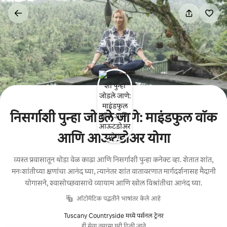
कंटेंटवर
जा
निसर्गाशी पुन्हा जोडले जाणे: माइंडफुल वॉक
आणि आऊटडोअर योगा
व्यस्त प्रवासातून थोडा वेळ काढा आणि निसर्गाशी पुन्हा कनेक्ट व्हा. शेतात शांत,
मनःशांतीच्या क्षणांचा आनंद घ्या, त्यानंतर शांत वातावरणात मार्गदर्शनासह मैदानी
योगासने, श्वासोच्छवासाचे व्यायाम आणि खोल विश्रांतीचा आनंद घ्या.
ऑटोमॅटिक पद्धतीने भाषांतर केले आहे
Tuscany Countryside मध्ये पर्सनल ट्रेनर
ही सेवा तुमच्या घरी दिली जाते