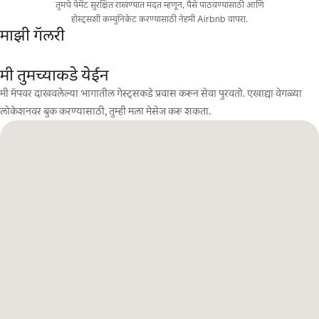
तुमचे पेमेंट सुरक्षित राखण्यात मदत म्हणून, पैसे पाठवण्यासाठी आणि
होस्ट्सशी कम्युनिकेट करण्यासाठी नेहमी Airbnb वापरा.
माझी गॅलरी
मी तुमच्याकडे येईन
मी मॅपवर दाखवलेल्या भागातील गेस्ट्सकडे प्रवास करून सेवा पुरवतो. एखाद्या वेगळ्या
लोकेशनवर बुक करण्यासाठी, तुम्ही मला मेसेज करू शकता.