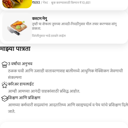
₹693
₹693 प्रति गेस्ट
/ गेस्ट
·
बुक करण्यासाठी किमान ₹10,651
आहेत. मजेदार, सामाजिक आणि उत्साहाने भरलेले.
बुक करण्यासाठी किमान ₹10,651
कस्टम मेनू
तुम्ही या शेफला तुमच्या आवडी-निवडींनुसार मील तयार करण्यास सांगू
शकता.
विनंतीनुसार भाडे ठरवले जाईल
माझ्या पात्रता
3 वर्षांचा अनुभव
ठळक चवी आणि उत्साही वातावरणासह बालीमध्ये आधुनिक मेक्सिकन जेवणाची
संकल्पना
करिअर हायलाईट
आम्ही आमच्या आनंदी ग्राहकांसाठी प्रसिद्ध आहोत.
शिक्षण आणि प्रशिक्षण
आमच्या कर्मचारी सदस्यांना आदरातिथ्य आणि खाद्यपदार्थ व पेय यांचे प्रशिक्षण दिले
जाते.