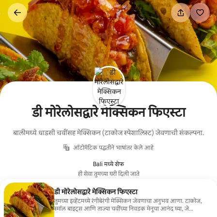
कंटेंटवर
जा
डी मोरेलोसद्वारे मेक्सिकन फिएस्टा
बालीमध्ये धाडसी चवींसह मेक्सिकन (टाकोज स्पेशालिस्ट) जेवणाची संकल्पना.
ऑटोमॅटिक पद्धतीने भाषांतर केले आहे
Bali मध्ये शेफ
ही सेवा तुमच्या घरी दिली जाते
डी मोरेलोसद्वारे मेक्सिकन फिएस्टा
तुमच्या इव्हेंटमध्ये रंगीबेरंगी मेक्सिकन जेवणाचा अनुभव आणा. टाकोज,
स्मॉल बाइट्स आणि ताज्या चवींच्या निवडक मेनूचा आनंद घ्या, जे
कॅज्युअल गॅदरिंग्ज, वाढदिवस किंवा सूर्यास्ताच्या इव्हेंट्ससाठी परिपूर्ण