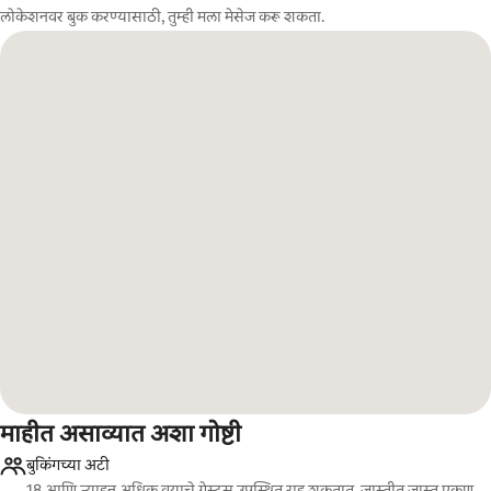
लोकेशनवर बुक करण्यासाठी, तुम्ही मला मेसेज करू शकता.
माहीत असाव्यात अशा गोष्टी
बुकिंगच्या अटी
18 आणि त्याहून अधिक वयाचे गेस्ट्स उपस्थित राहू शकतात, जास्तीत जास्त एकूण