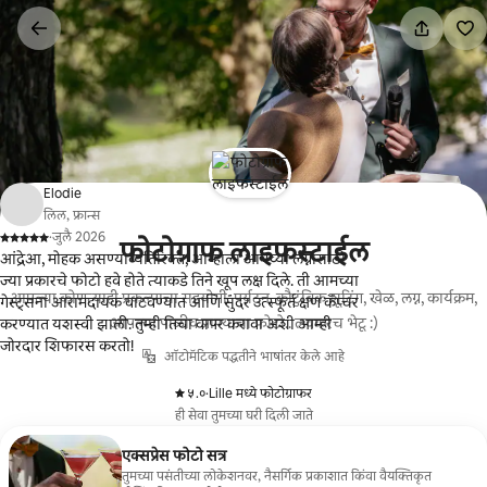
कंटेंटवर
जा
Elodie
लिल, फ्रान्स
·
जुलै 2026
फोटोग्राफ लाइफस्टाईल
,
आंद्रेआ, मोहक असण्याव्यतिरिक्त, आम्हाला आमच्या लग्नासाठी
ज्या प्रकारचे फोटो हवे होते त्याकडे तिने खूप लक्ष दिले. ती आमच्या
आपल्या कोणत्याही प्रकल्पाचा सहयोगी: पर्यटन, कौटुंबिक शूटिंग, खेळ, लग्न, कार्यक्रम,
गेस्ट्सना आरामदायक वाटवण्यात आणि सुंदर उत्स्फूर्त क्षण कॅप्चर
आपल्या पाळीव प्राण्याचा फोटो.. लवकरच भेटू :)
करण्यात यशस्वी झाली. तुम्ही तिचा वापर करावा अशी आम्ही
जोरदार शिफारस करतो!
ऑटोमॅटिक पद्धतीने भाषांतर केले आहे
५.०
·
Lille मध्ये फोटोग्राफर
,
ही सेवा तुमच्या घरी दिली जाते
एक्सप्रेस फोटो सत्र
तुमच्या पसंतीच्या लोकेशनवर, नैसर्गिक प्रकाशात किंवा वैयक्तिकृत