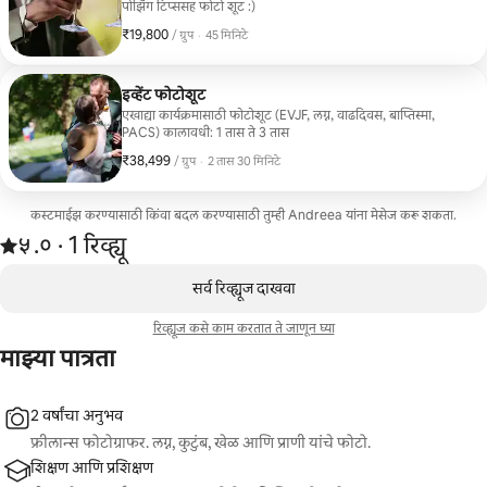
पोझिंग टिप्ससह फोटो शूट :)
₹19,800
₹19,800, प्रति ग्रुप
,
/ ग्रुप
·
45 मिनिटे
इव्हेंट फोटोशूट
एखाद्या कार्यक्रमासाठी फोटोशूट (EVJF, लग्न, वाढदिवस, बाप्तिस्मा,
PACS) कालावधी: 1 तास ते 3 तास
₹38,499
₹38,499, प्रति ग्रुप
,
/ ग्रुप
·
2 तास 30 मिनिटे
कस्टमाईझ करण्यासाठी किंवा बदल करण्यासाठी तुम्ही Andreea यांना मेसेज करू शकता.
1 रिव्ह्यूमधून 5 पैकी ५.० स्टार रेटिंग आहे
५.०
·
1 रिव्ह्यू
,
0 पैकी 0 आयटम्स दाखवत आहेत
सर्व रिव्ह्यूज दाखवा
रिव्ह्यूज कसे काम करतात ते जाणून घ्या
माझ्या पात्रता
2 वर्षांचा अनुभव
फ्रीलान्स फोटोग्राफर. लग्न, कुटुंब, खेळ आणि प्राणी यांचे फोटो.
शिक्षण आणि प्रशिक्षण