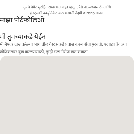
तुमचे पेमेंट सुरक्षित राखण्यात मदत म्हणून, पैसे पाठवण्यासाठी आणि
होस्ट्सशी कम्युनिकेट करण्यासाठी नेहमी Airbnb वापरा.
माझा पोर्टफोलिओ
मी तुमच्याकडे येईन
मी मॅपवर दाखवलेल्या भागातील गेस्ट्सकडे प्रवास करून सेवा पुरवतो. एखाद्या वेगळ्या
लोकेशनवर बुक करण्यासाठी, तुम्ही मला मेसेज करू शकता.