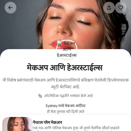
कंटेंटवर
जा
मेकअप आणि हेअरस्टाईल्स
मी विशेष प्रसंगांसाठी मेकअप आणि हेअरस्टायलिंगचे प्रशिक्षण घेतलेली डिप्लोमाधारक
ब्युटी थेरपिस्ट आहे.
ऑटोमॅटिक पद्धतीने भाषांतर केले आहे
Sydney मध्ये मेकअप आर्टिस्ट
ही सेवा तुमच्या घरी दिली जाते
नॅचरल ग्लॅम मेकअप
एक मऊ आणि पॉलिश मेकअप लूक जी तुमचे नैसर्गिक सौंदर्य वाढवते