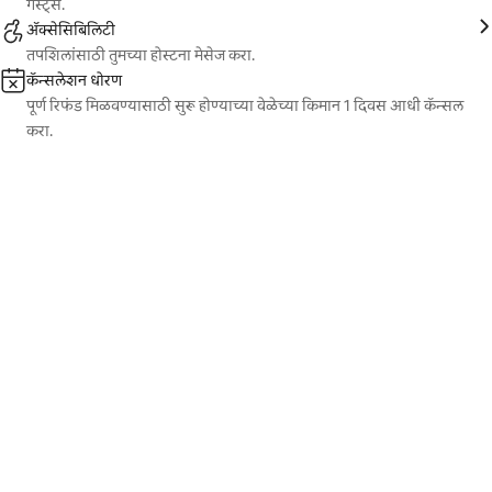
गेस्ट्स.
ॲक्सेसिबिलिटी
तपशिलांसाठी तुमच्या होस्टना मेसेज करा.
कॅन्सलेशन धोरण
पूर्ण रिफंड मिळवण्यासाठी सुरू होण्याच्या वेळेच्या किमान 1 दिवस आधी कॅन्सल
करा.