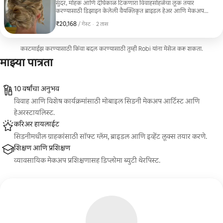
सुंदर, मोहक आणि दीर्घकाळ टिकणारा विवाहसोहळेचा लूक तयार
करण्यासाठी डिझाइन केलेली वैयक्तिकृत ब्राइडल हेअर आणि मेकअप
सेवा. या सेवेमध्ये त्वचेची तयारी, संपूर्ण ब्राइडल मेकअप आणि तुमच्या ड्रेस,
₹20,168
₹20,168 प्रति गेस्ट
,
/ गेस्ट
·
2 तास
वैशिष्ट्यांनुसार आणि तुमच्या लग्नाच्या कल्पनेनुसार तयार केलेले
हेअरस्टाईलिंग यांचा समावेश आहे. ज्या वधूंना सुंदर, चमकदार आणि
आत्मविश्वासपूर्ण वाटायचे आहे, ज्यांचा लूक फोटोमध्ये सुंदर दिसतो आणि
कस्टमाईझ करण्यासाठी किंवा बदल करण्यासाठी तुम्ही Robi यांना मेसेज करू शकता.
दिवसभर टिकून राहतो, अशा वधूंसाठी हे परफेक्ट आहे.
माझ्या पात्रता
10 वर्षांचा अनुभव
विवाह आणि विशेष कार्यक्रमांसाठी मोबाइल सिडनी मेकअप आर्टिस्ट आणि
हेअरस्टायलिस्ट.
करिअर हायलाईट
सिडनीमधील ग्राहकांसाठी सॉफ्ट ग्लॅम, ब्राइडल आणि इव्हेंट लूक्स तयार करणे.
शिक्षण आणि प्रशिक्षण
व्यावसायिक मेकअप प्रशिक्षणासह डिप्लोमा ब्युटी थेरपिस्ट.