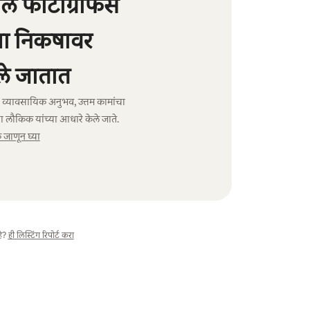
 फोटोग्राफर्स
्या निकषावर
े जातात
ंचा व्यावसायिक अनुभव, उत्तम कामांचा
ा लौकिक यांच्या आधारे केले जाते.
जाणून घ्या
े?
ही लिस्टिंग रिपोर्ट करा