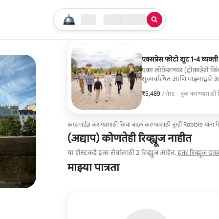
तुमचा सर्च सुरू करा
लोकेशन
चेक इन / चेक आऊट
सेवेचा प्रकार
एक्सप्रेस फोटो शूट 1-4 व्यक्ती
एका लोकेशनवर (ट्रोकाडेरो कि
सुव्यवस्थित आणि माझ्याद्वारे 
जुळण्यासाठी मॅन्युअल कलर-ग्र
₹5,489
₹5,489 प्रति गेस्ट
,
/ गेस्ट
·
बुक करण्यासाठी
11 सिग्नेचर एडिट्सचा समावेश
बुक करण्यासाठी
कस्टमाईझ करण्यासाठी किंवा बदल करण्यासाठी तुम्ही Robbie यांना 
(अद्याप) कोणतेही रिव्ह्यूज नाहीत
या होस्टकडे इतर सेवांसाठी 2 रिव्ह्यूज आहेत.
इतर रिव्ह्यूज दा
माझ्या पात्रता