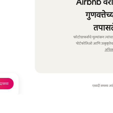
Airbnb वरील
गुणवत्तेच
तपासल
फोटोग्राफर्सचे मूल्यांकन त्या
पोर्टफोलिओ आणि उत्कृष्टतेच
अधिक 
 दाखवा
एखादी समस्या आह