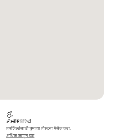
ॲक्सेसिबिलिटी
तपशिलांसाठी तुमच्या होस्टना मेसेज करा.
अधिक जाणून घ्या