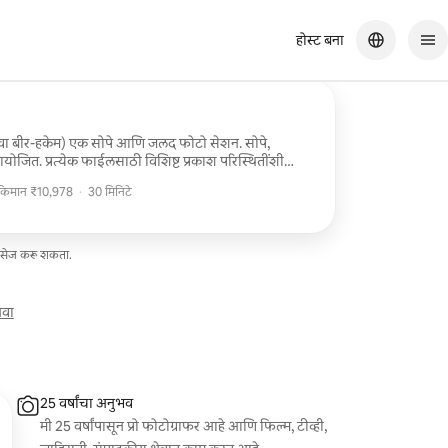
होस्ट बना
ंवा बीर-हकेम) एक सोपे आणि जलद फोटो सेशन. सोपे,
आयोजित. प्रत्येक फाईलसाठी विशिष्ट प्रकाश परिस्थितींशी
ेडिंगचा समावेश आहे. कलर आणि ब्लॅक अँड व्हाईट दोन्हीमध्ये
 किमान ₹10,978
·
30 मिनिटे
 आहे (एकूण 22+ फाइल्स). कपडे बदलणार नाही. नक्की 30 मि.
 किमान ₹10,978
मेसेज करू शकता.
खवा
25 वर्षांचा अनुभव
मी 25 वर्षांपासून प्रो फोटोग्राफर आहे आणि फिल्म, टीव्ही,