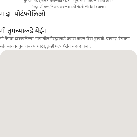
तुमचे पेमेंट सुरक्षित राखण्यात मदत म्हणून, पैसे पाठवण्यासाठी आणि
होस्ट्सशी कम्युनिकेट करण्यासाठी नेहमी Airbnb वापरा.
माझा पोर्टफोलिओ
मी तुमच्याकडे येईन
मी मॅपवर दाखवलेल्या भागातील गेस्ट्सकडे प्रवास करून सेवा पुरवतो. एखाद्या वेगळ्या
लोकेशनवर बुक करण्यासाठी, तुम्ही मला मेसेज करू शकता.