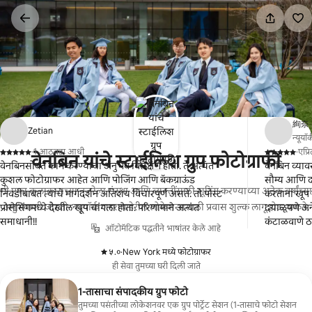
कंटेंटवर
जा
絢奈
Zetian
न्यूयॉर्
·
1 आठवडा आधी
·
एप्
वेनबिन यांचे स्टाईलिश ग्रुप फोटोग्राफी
,
,
वेनबिनसोबत काम करण्याचा अनुभव विलक्षण होता. ते अत्यंत
वेनबिन व्या
कुशल फोटोग्राफर आहेत आणि पोजिंग आणि बॅकग्राऊंड
सौम्य आणि दय
मी एका कलाकाराच्या नजरेला संस्था आणि व्यक्तींसाठी शूटिंग करण्याच्या अनेक वर्षांच्या
निवडीबाबत त्यांचे मार्गदर्शन अतिशय विचारपूर्ण असते. तो पोस्ट
करताना खूप म
अनुभवाशी जोडतो. न्यूयॉर्क शहराबाहेरील लोकेशन्ससाठी प्रवास शुल्क लागू होऊ शकते.
प्रोसेसिंगमध्ये देखील खूप चांगला होता. परिणामाने अत्यंत
दयाळूपणे अन
समाधानी!!
कंटाळवाणे ठर
ऑटोमॅटिक पद्धतीने भाषांतर केले आहे
खूप चांगली 
अगदी सुरळीतप
५.०
·
New York मध्ये फोटोग्राफर
,
पदवीदान समा
ही सेवा तुमच्या घरी दिली जाते
करेन! खूप खू
1-तासाचा संपादकीय ग्रुप फोटो
तुमच्या पसंतीच्या लोकेशनवर एक ग्रुप पोर्ट्रेट सेशन (1-तासाचे फोटो सेशन