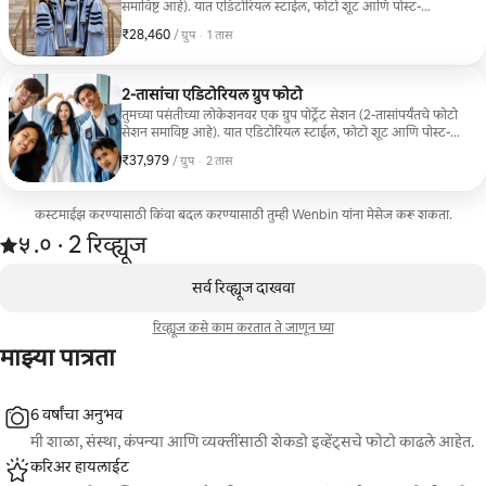
समाविष्ट आहे). यात एडिटोरियल स्टाईल, फोटो शूट आणि पोस्ट-
प्रॉडक्शनमध्ये तुमच्या गरजांवर आधारित कंपोझिशन टिप्स समाविष्ट
₹28,460
₹28,460, प्रति ग्रुप
,
/ ग्रुप
·
1 तास
आहेत. ग्रॅज्युएशन फोटो, फॅमिली पार्ट्या, मित्रांच्या पार्ट्या आणि कॉर्पोरेट
इव्हेंट्ससाठी चांगली निवड. न्यूयॉर्क शहराबाहेरील लोकेशन्ससाठी प्रवास
शुल्क लागू होऊ शकते.
2-तासांचा एडिटोरियल ग्रुप फोटो
तुमच्या पसंतीच्या लोकेशनवर एक ग्रुप पोर्ट्रेट सेशन (2-तासांपर्यंतचे फोटो
सेशन समाविष्ट आहे). यात एडिटोरियल स्टाईल, फोटो शूट आणि पोस्ट-
प्रॉडक्शनमध्ये तुमच्या गरजांवर आधारित कंपोझिशन टिप्स समाविष्ट
₹37,979
₹37,979, प्रति ग्रुप
,
/ ग्रुप
·
2 तास
आहेत. ग्रॅज्युएशन फोटो, फॅमिली पार्ट्या, मित्रांच्या पार्ट्या आणि कॉर्पोरेट
इव्हेंट्ससाठी चांगली निवड. न्यूयॉर्क शहराबाहेरील लोकेशन्ससाठी प्रवास
शुल्क लागू होऊ शकते.
कस्टमाईझ करण्यासाठी किंवा बदल करण्यासाठी तुम्ही Wenbin यांना मेसेज करू शकता.
2 रिव्ह्यूजमधून 5 पैकी ५.० स्टार्स रेटिंग आहे
५.०
·
2 रिव्ह्यूज
,
0 पैकी 0 आयटम्स दाखवत आहेत
सर्व रिव्ह्यूज दाखवा
रिव्ह्यूज कसे काम करतात ते जाणून घ्या
माझ्या पात्रता
6 वर्षांचा अनुभव
मी शाळा, संस्था, कंपन्या आणि व्यक्तींसाठी शेकडो इव्हेंट्सचे फोटो काढले आहेत.
करिअर हायलाईट