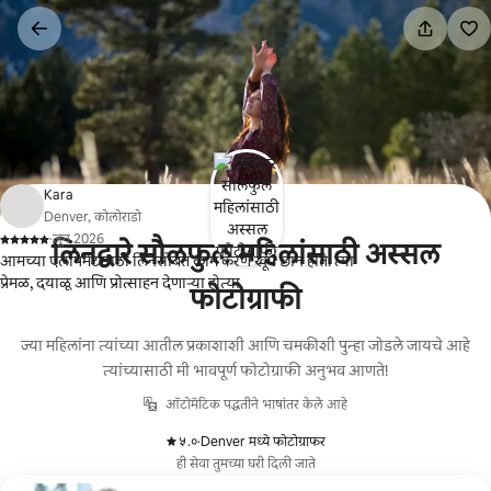
कंटेंटवर
जा
Kara
Denver, कोलोराडो
·
जून 2026
लिनद्वारे सौलफुल महिलांसाठी अस्सल
,
आमच्या एलोपमेंटसाठी लिनसोबत काम करणे खूप छान होते. त्या
प्रेमळ, दयाळू आणि प्रोत्साहन देणाऱ्या होत्या.
फोटोग्राफी
ज्या महिलांना त्यांच्या आतील प्रकाशाशी आणि चमकीशी पुन्हा जोडले जायचे आहे
त्यांच्यासाठी मी भावपूर्ण फोटोग्राफी अनुभव आणते!
ऑटोमॅटिक पद्धतीने भाषांतर केले आहे
५.०
·
Denver मध्ये फोटोग्राफर
,
ही सेवा तुमच्या घरी दिली जाते