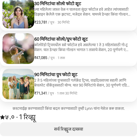
30 मिनिटांचा सोलो फोटो शूट
ज्या महिलेला जास्त वेळ न घालवता सुंदर फोटोज हवे आहेत त्यांच्यासाठी
डिझाइन केलेले एक झटपट, मजेदार सेशन. यामध्ये डेन्व्हर किंवा गोल्डन
भागात 30 मिनिटांचे सेशन, 10 पूर्णपणे एडिट केलेल्या डिजिटल इमेजेस,
₹23,781
₹23,781, प्रति ग्रुप
,
/ ग्रुप
·
30 मिनिटे
ऑनलाईन गॅलरी डिलिव्हरी आणि प्रिंट रिलीजचा समावेश आहे.
60 मिनिटांचा सोलो/ग्रुप फोटो शूट
कोलोरॅडो ट्रिपमधील खरे फोटोज हवे असलेल्या 1 ते 3 महिलांसाठी गो-टू
सेशन. यात डेन्व्हर किंवा गोल्डन भागात 1 तासाचे सेशन, 20 पूर्णपणे एडिट
केलेल्या डिजिटल इमेजेस, ऑनलाईन गॅलरी डिलिव्हरी आणि एक प्रिंट
₹47,085
₹47,085, प्रति ग्रुप
,
/ ग्रुप
·
1 तास
रिलीज समाविष्ट आहे.
90 मिनिटांचा ग्रुप फोटो शूट
2 ते 5 महिलांच्या ग्रुप्ससाठी गर्लफ्रेंड ट्रिप्स, वाढदिवसाच्या सहली आणि
बॅचलरेट वीकेंड्ससाठी योग्य. यात 90 मिनिटांचे सेशन, 30 पूर्णपणे एडिट
केलेल्या डिजिटल इमेजेस, ऑनलाइन गॅलरी डिलिव्हरी आणि सर्व
₹71,341
₹71,341, प्रति ग्रुप
,
/ ग्रुप
·
1 तास 30 मिनिटे
गेस्ट्ससाठी प्रिंट रिलीजचा समावेश आहे.
कस्टमाईझ करण्यासाठी किंवा बदल करण्यासाठी तुम्ही Lynn यांना मेसेज करू शकता.
1 रिव्ह्यूमधून 5 पैकी ५.० स्टार रेटिंग आहे
५.०
·
1 रिव्ह्यू
,
0 पैकी 0 आयटम्स दाखवत आहेत
सर्व रिव्ह्यूज दाखवा