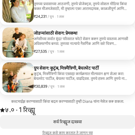
तुमच्या प्रवासाच्या आठवणी, तुमचे प्रोजेक्ट्स, तुमचे सोशल मीडिया किंवा
फक्त मौजमजेसाठी, मी तुम्हाला एका आरामदायक, काळजीपूर्ण आणि
नैसर्गिक वातावरणात एका अनोख्या सेटिंगमध्ये अस्सल फोटो
₹24,231
₹24,231, प्रति ग्रुप
,
/ ग्रुप
·
1 तास
काढण्यासाठी मार्गदर्शन करेन. या अनुभवात हे समाविष्ट आहे: • 60
मिनिटांचा फोटोशूट • 10 संपादित फोटोज आम्ही फोटोशूटसाठी एक
लोकेशनची शिफारस करू, पण तुमच्याकडे दुसऱ्या लोकेशनसाठी एखादी
विशिष्ट कल्पना असल्यास, कृपया मला निःसंकोचपणे कळवा. डायना,
जोडप्यांसाठी सेशन: प्रेमकथा
फोटोग्राफर
अनेसीच्या सर्वात सुंदर परिसरात फोटो सेशन करून तुमचे वास्तव्य आणखी
अविस्मरणीय बनवा. तुमच्या नात्याचे नैसर्गिक आणि खरे चित्रण
करण्यासाठी, एक मनमोहक आणि रोमँटिक अनुभव जो तुमच्या
₹27,535
₹27,535, प्रति ग्रुप
,
/ ग्रुप
·
1 तास
वास्तव्याच्या काळातील मौल्यवान आठवणी तुमच्या मनात कायमचा ठेवेल.
या अनुभवात हे समाविष्ट आहे: • 60 मिनिटांचा फोटोशूट • 12 एडिट
केलेले फोटोज आम्ही फोटोशूटसाठी एक लोकेशनची शिफारस करू, पण
तुमच्याकडे दुसऱ्या लोकेशनसाठी एखादी विशिष्ट कल्पना असल्यास,
ग्रुप सेशन: कुटुंब, मित्रमैत्रिणी, बॅचलरेट पार्टी
कृपया मला निःसंकोचपणे कळवा. डायना, फोटोग्राफर
कुटुंब, मित्रमैत्रिणी किंवा एखाद्या कार्यक्रमात मौल्यवान क्षण शेअर करा:
बॅचलरेट पार्टीज, बॅचलर पार्टीज, वाढदिवस. तुमचे हास्य आणि तुमचे नाते
कॅप्चर करण्यासाठी आणि अविस्मरणीय आठवणी तयार करण्यासाठी
₹30,839
₹30,839, प्रति ग्रुप
,
/ ग्रुप
·
1 तास
अ‍ॅनेसीमध्ये एक आनंददायी फोटो सेशन. या अनुभवात हे समाविष्ट आहे: •
60 मिनिटांचा फोटोशूट • 15 एडिट केलेले फोटोज आम्ही फोटोशूटसाठी
एक लोकेशनची शिफारस करू, पण तुमच्याकडे दुसऱ्या लोकेशनसाठी
कस्टमाईझ करण्यासाठी किंवा बदल करण्यासाठी तुम्ही Diana यांना मेसेज करू शकता.
एखादी विशिष्ट कल्पना असल्यास, कृपया मला निःसंकोचपणे कळवा.
1 रिव्ह्यूमधून 5 पैकी ५.० स्टार रेटिंग आहे
डायना, फोटोग्राफर
५.०
·
1 रिव्ह्यू
,
0 पैकी 0 आयटम्स दाखवत आहेत
सर्व रिव्ह्यूज दाखवा
रिव्ह्यूज कसे काम करतात ते जाणून घ्या