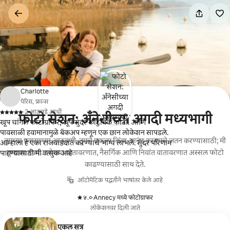
कंटेंटवर
जा
Charlotte
पॅरिस, फ्रान्स
·
2 आठवडे आधी
फोटो सेशन: अँनेसीच्या अगदी मध्यभागी
,
खूप चांगले फोटोग्राफर, खूप सुंदर कौटुंबिक फोटो. आणि
पावसाळी हवामानामुळे बॅकअप म्हणून एक छान लोकेशन सापडले.
तुमच्या प्रवासाच्या आठवणी, तुमचे प्रकल्प किंवा आनंद कायमचे जतन करण्यासाठी; मी
आम्हाला हे एका राजवाड्यात करण्याचे भाग्य लाभले. सुंदर परिणाम
तुम्हाला एका अनोख्या वातावरणात, नैसर्गिक आणि निवांत वातावरणात अस्सल फोटो
पाहण्यासाठी मी उत्सुक आहे
काढण्यासाठी साथ देते.
ऑटोमॅटिक पद्धतीने भाषांतर केले आहे
५.०
·
Annecy मध्ये फोटोग्राफर
,
लोकेशनवर दिली जाते
एकल सत्र