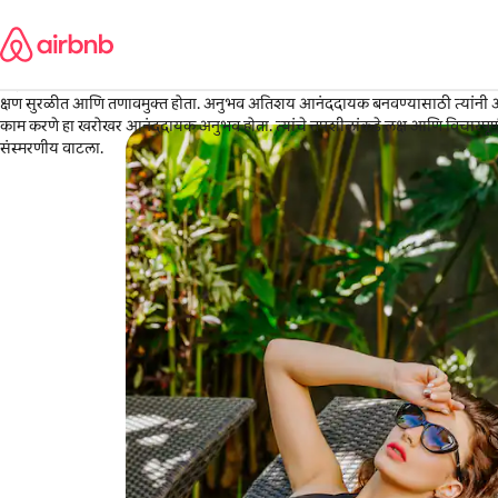
कंटेंटवर
David
जा
Washington, डिस्ट्रिक्ट ऑफ कोलंबिया
·
मे 2026
,
संपूर्ण विशेष प्रसंगात दिमित्री अत्यंत व्यावसायिक आणि खरोखरच काळजी घेणारे होते. त्यां
क्षण सुरळीत आणि तणावमुक्त होता. अनुभव अतिशय आनंददायक बनवण्यासाठी त्यांनी अपेक
काम करणे हा खरोखर आनंददायक अनुभव होता. त्यांचे तपशीलांकडे लक्ष आणि विचारपूर्ण 
संस्मरणीय वाटला.