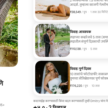
2 लोकेशन्सवर 1.5 तासांचा फोटो
आदर्श. तुम्हाला खाजगी गॅलरीम
लोकेशन्ससाठी प्रवेश शुल्क किं
₹38,549
₹38,549, प्रति ग्रुप
,
/ ग्रुप
·
1 तास 30 मिनिटे
विवाह: आवश्यक
लग्नाच्या कव्हरेजचे 5 तास (सम
लग्नातील संपूर्ण दिवसाची उपस
375+ संपादित उच्च-रिझोल्यूशन 
₹110,138
₹110,138, प्रति ग्रुप
,
/ ग्रुप
·
5 तास
समाविष्ट नाहीत.
विवाह: पूर्ण दिवस
10 तासांचे फोटोग्राफी: सकाळच्
तुमच्या सेलिब्रेशनवर पूर्ण फोक
णि
व्यावसायिकरित्या संपादित फोट
₹176,220
₹176,220, प्रति ग्रुप
,
/ ग्रुप
·
10 तास
उच्च-गुणवत्तेच्या परिणामाची हम
कस्टमाईझ करण्यासाठी किंवा बदल करण्यासाठी तुम्ही Dmitry यांना 
 15+
2 रिव्ह्यूजमधून 5 पैकी ५.० स्टार्स रेटिंग आहे
५.०
·
2 रिव्ह्यूज