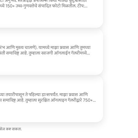
 अनुभव. सरप्राईझ प्रपोजल्स किंवा मोठ्या कुटुंबांसाठी
ध्ये 150+ उच्च-गुणवत्तेचे संपादित फोटो मिळतील. टीप:
वा परवानग्या समाविष्ट नाहीत.
ारंभ आणि मुख्य चालणे). यामध्ये माझा प्रवास आणि तुमच्या
्थिती समाविष्ट आहे. तुम्हाला खाजगी ऑनलाईन गॅलरीमध्ये
फोटो मिळतील. नैसर्गिक एडिटिंग शैली. टीप: व्हेन्यू परमिट्स
या तयारीपासून ते पहिल्या डान्सपर्यंत. माझा प्रवास आणि
स समाविष्ट आहे. तुम्हाला सुरक्षित ऑनलाइन गॅलरीद्वारे 750+
ो मिळतील. टीप: विवाहस्थळाच्या परवानग्यांचा समावेश नाही.
ी.
मेसेज करू शकता.