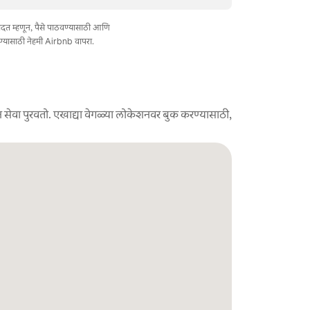
त मदत म्हणून, पैसे पाठवण्यासाठी आणि
ण्यासाठी नेहमी Airbnb वापरा.
 सेवा पुरवतो. एखाद्या वेगळ्या लोकेशनवर बुक करण्यासाठी,