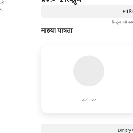
ैली
,
0 पैकी 0 आयटम्स दाखवत आहेत
ल
सर्व रि
रिव्ह्यूज कसे क
माझ्या पात्रता
फोटोग्राफर
Dmitry य