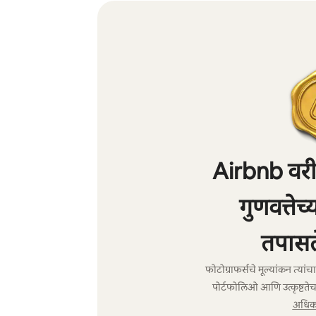
Airbnb वरील
गुणवत्तेच
तपासल
फोटोग्राफर्सचे मूल्यांकन त्या
पोर्टफोलिओ आणि उत्कृष्टतेच
अधिक 