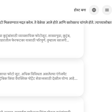
होस्ट बना
से काढायचे हे माहीत आहे. तुम्हाला पोज कशी द्यायची हे माहीत नसतानाही तो तुम्हाला
फोटो मिळवण्यात मदत करेल. ते वेळेवर आले होते आणि खरोखरच चांगले होते. त्याच्यासोबत
ा कुटुंबांसाठी व्यावसायिक फोटोशूट. साखरपुडा, कुटुंब,
तील फेरफटका यासाठी परिपूर्ण. तुम्हाला खाजगी
दित फोटो मिळतील. व्यावसायिक रंग आणि प्रकाश सुधारणा
 समाविष्ट नाही.
ासाचा फोटो शूट. अधिक विविधता असलेल्या एंगेजमेंट
टुंबिक किंवा वैयक्तिक पोर्ट्रेट सेशन्ससाठी देखील योग्य आहे.
110+ संपादित उच्च-रिझोल्यूशन फोटो मिळतील. टीप: लोकेशन
 नाहीत.