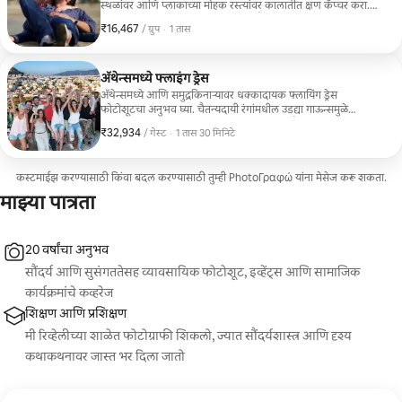
स्थळांवर आणि प्लाकाच्या मोहक रस्त्यांवर कालातीत क्षण कॅप्चर करा.
प्राचीन इतिहास आणि निओक्लासिकल सौंदर्याने वेढलेले, प्रत्येक सत्र
₹16,467
₹16,467, प्रति ग्रुप
,
/ ग्रुप
·
1 तास
संस्कृती, सौंदर्य आणि अस्सल ग्रीक वातावरण यांचे मिश्रण आहे. भव्य
लँडमार्क्सपासून ते नयनरम्य गल्ल्यांपर्यंत, आम्ही असे अद्भुत फोटो तयार
करतो जे शहराची भावना आणि तुमची वैयक्तिक कथा या दोन्हींचे
प्रतिबिंबित करतात आणि तुम्हाला जगातील सर्वात ऐतिहासिक
ॲथेन्समध्ये फ्लाइंग ड्रेस
ठिकाणांपैकी एकाच्या अविस्मरणीय आठवणी देतात.
ॲथेन्समध्ये आणि समुद्रकिनाऱ्यावर धक्कादायक फ्लायिंग ड्रेस
फोटोशूटचा अनुभव घ्या. चैतन्यदायी रंगांमधील उडद्या गाऊन्समुळे
शहराच्या प्रतिष्ठित दृश्यांच्या आणि किनारपट्टीच्या सौंदर्याच्या पार्श्वभूमीवर
₹32,934
₹32,934 प्रति गेस्ट
,
/ गेस्ट
·
1 तास 30 मिनिटे
हालचालींचे आकर्षक चित्र निर्माण होते. ऐतिहासिक पार्श्वभूमीपासून ते
सुवर्णकाळाच्या बीचेसपर्यंत, प्रत्येक सेशनमध्ये खरोखरच सिनेमॅटिक
शैलीत लावण्यात आलेला अभिजातपणा, स्वातंत्र्य आणि अविस्मरणीय
कस्टमाईझ करण्यासाठी किंवा बदल करण्यासाठी तुम्ही PhotoΓραφώ यांना मेसेज करू शकता.
क्षण दिसून येतात.
माझ्या पात्रता
20 वर्षांचा अनुभव
सौंदर्य आणि सुसंगततेसह व्यावसायिक फोटोशूट, इव्हेंट्स आणि सामाजिक
कार्यक्रमांचे कव्हरेज
शिक्षण आणि प्रशिक्षण
मी रिव्हेलीच्या शाळेत फोटोग्राफी शिकलो, ज्यात सौंदर्यशास्त्र आणि दृश्य
कथाकथनावर जास्त भर दिला जातो