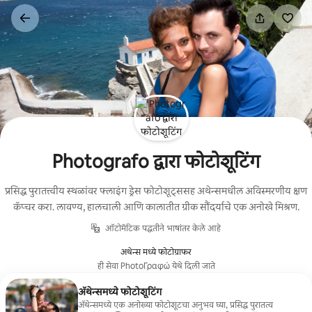
कंटेंटवर
जा
Photografo द्वारा फोटोशूटिंग
प्रसिद्ध पुरातत्त्वीय स्थळांवर फ्लाइंग ड्रेस फोटोशूट्ससह अथेन्समधील अविस्मरणीय क्षण
कॅप्चर करा. लावण्य, हालचाली आणि कालातीत ग्रीक सौंदर्याचे एक अनोखे मिश्रण.
ऑटोमॅटिक पद्धतीने भाषांतर केले आहे
अथेन्स मध्ये फोटोग्राफर
ही सेवा PhotoΓραφώ येथे दिली जाते
ॲथेन्समध्ये फोटोशूटिंग
ॲथेन्समध्ये एक अनोख्या फोटोशूटचा अनुभव घ्या, प्रसिद्ध पुरातत्व