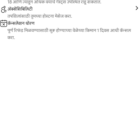
18 आणि त्याहून अधिक वयाचे गेस्ट्स उपस्थित राहू शकतात.
ॲक्सेसिबिलिटी
तपशिलांसाठी तुमच्या होस्टना मेसेज करा.
कॅन्सलेशन धोरण
पूर्ण रिफंड मिळवण्यासाठी सुरू होण्याच्या वेळेच्या किमान 1 दिवस आधी कॅन्सल
करा.