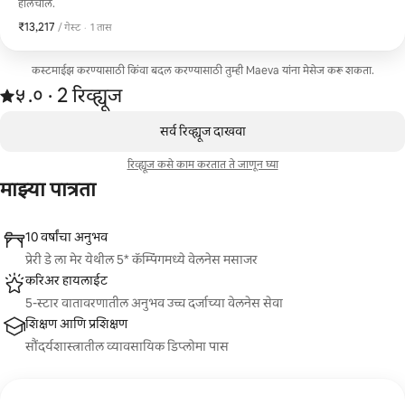
हालचाल.
₹13,217
₹13,217 प्रति गेस्ट
,
/ गेस्ट
·
1 तास
कस्टमाईझ करण्यासाठी किंवा बदल करण्यासाठी तुम्ही Maeva यांना मेसेज करू शकता.
2 रिव्ह्यूजमधून 5 पैकी ५.० स्टार्स रेटिंग आहे
५.०
·
2 रिव्ह्यूज
,
0 पैकी 0 आयटम्स दाखवत आहेत
सर्व रिव्ह्यूज दाखवा
रिव्ह्यूज कसे काम करतात ते जाणून घ्या
माझ्या पात्रता
10 वर्षांचा अनुभव
प्रेरी डे ला मेर येथील 5* कॅम्पिंगमध्ये वेलनेस मसाजर
करिअर हायलाईट
5-स्टार वातावरणातील अनुभव उच्च दर्जाच्या वेलनेस सेवा
शिक्षण आणि प्रशिक्षण
सौंदर्यशास्त्रातील व्यावसायिक डिप्लोमा पास