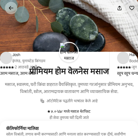
कंटेंटवर
जा
Josh
Han
इंग्लंड, युनायटेड किंगडम
Boden
·
2 आठवडे आधी
·
जून
प्रीमियम होम वेलनेस मसाज
,
,
उत्तम मसाज, उत्तम सेवा
खूप खूप धन्
मसाज, स्वास्थ्य, घरी किंवा शहरात वैयक्तिकृत. तुमच्या गरजांनुसार प्रीमियम अनुभव,
विश्रांती, खोल, आरामदायक वातावरण आणि व्यावसायिक सेवा.
ऑटोमॅटिक पद्धतीने भाषांतर केले आहे
५.०
·
Var मध्ये मसाज थेरपिस्ट
,
ही सेवा तुमच्या घरी दिली जाते
कॅलिफोर्निया मालिश
खोल विश्रांती, तणाव कमी करण्यासाठी आणि मनाला शांत करण्यासाठी एक दीर्घ, सर्वांगीण