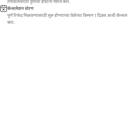
तपशिलांसाठी तुमच्या होस्टना मेसेज करा.
कॅन्सलेशन धोरण
पूर्ण रिफंड मिळवण्यासाठी सुरू होण्याच्या वेळेच्या किमान 1 दिवस आधी कॅन्सल
करा.