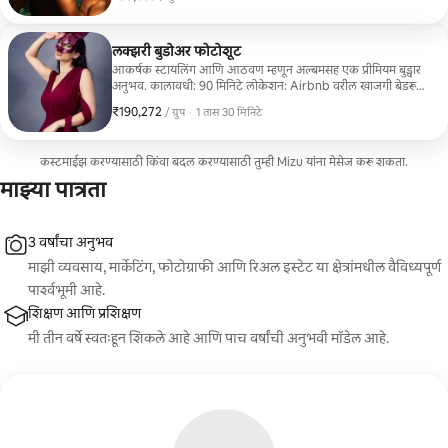
व्यावसायिकरित्या रिटच केलेले फोटोज • ऑनलाइन गॅलरी डिलिव्हरी
लक्झरी बुडोअर फोटोशूट
आकर्षक स्टायलिंग आणि आठवण म्हणून अल्बमसह एक प्रीमियम बुड्वार
अनुभव. कालावधी: 90 मिनिटे लोकेशन: Airbnb वरील खाजगी बेडरूम
स्टुडिओ समाविष्ट आहे: • व्यावसायिक हेअर आणि मेकअप • मार्गदर्शनासह
₹190,272
₹190,272, प्रति ग्रुप
,
/ ग्रुप
·
1 तास 30 मिनिटे
पोज देणे • बेडरूम स्टुडिओ सेटिंग • 30 व्यावसायिकरित्या रिटच केलेले
फोटोज • लक्झरी फोटोबुक • ऑनलाइन गॅलरी
कस्टमाईझ करण्यासाठी किंवा बदल करण्यासाठी तुम्ही Mizu यांना मेसेज करू शकता.
माझ्या पात्रता
3 वर्षांचा अनुभव
माझी व्यवसाय, मार्केटिंग, फोटोग्राफी आणि रिअल इस्टेट या क्षेत्रांमधील वैविध्यपूर्ण
पार्श्वभूमी आहे.
शिक्षण आणि प्रशिक्षण
मी तीन वर्षे स्वतःहून शिकले आहे आणि पाच वर्षांची अनुभवी मॉडेल आहे.