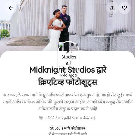
कंटेंटवर
जा
Midknight Studios द्वारे
क्रिएटिव्ह फोटोशूट्स
नमस्कार, लेन्सच्या मागे मिझू आणि फोटोग्राफर्सचा एक ग्रुप आहे. आम्ही सेंट लुईसमध्ये
राहतो आणि स्थानिक फोटोग्राफी ग्रुप्सचे सदस्य आहोत. आमचे ध्येय उत्कृष्ट सेवा आणि
अविस्मरणीय अनुभव प्रदान करणे आहे!
ऑटोमॅटिक पद्धतीने भाषांतर केले आहे
St Louis मध्ये फोटोग्राफर
ही सेवा तुमच्या घरी दिली जाते