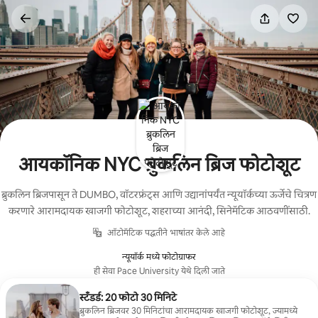
कंटेंटवर
जा
आयकॉनिक NYC ब्रुकलिन ब्रिज फोटोशूट
ब्रुकलिन ब्रिजपासून ते DUMBO, वॉटरफ्रंट्स आणि उद्यानांपर्यंत न्यूयॉर्कच्या ऊर्जेचे चित्रण
करणारे आरामदायक खाजगी फोटोशूट, शहराच्या आनंदी, सिनेमॅटिक आठवणींसाठी.
ऑटोमॅटिक पद्धतीने भाषांतर केले आहे
न्यूयॉर्क मध्ये फोटोग्राफर
ही सेवा Pace University येथे दिली जाते
स्टॅंडर्ड: 20 फोटो 30 मिनिटे
ब्रुकलिन ब्रिजवर 30 मिनिटांचा आरामदायक खाजगी फोटोशूट, ज्यामध्ये