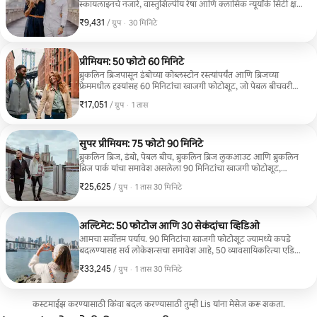
स्कायलाइनचे नजारे, वास्तुशिल्पीय रेषा आणि क्लासिक न्यूयॉर्क सिटी क्षण
कॅप्चर केले जातात. पहिल्यांदा येणाऱ्या पर्यटकांसाठी, एकट्याने प्रवास
₹9,431
₹9,431, प्रति ग्रुप
,
/ ग्रुप
·
30 मिनिटे
करणाऱ्यांसाठी किंवा 20 सुंदरपणे एडिट केलेले फोटो हवे असलेल्या
जोडप्यांसाठी अगदी योग्य.
प्रीमियम: 50 फोटो 60 मिनिटे
ब्रुकलिन ब्रिजपासून डंबोच्या कोब्लस्टोन रस्त्यांपर्यंत आणि ब्रिजच्या
फ्रेममधील दृश्यांसह 60 मिनिटांचा खाजगी फोटोशूट, जो पेबल बीचवरील
वॉटरफ्रंट शॉट्ससह संपेल. 50 एडिट केलेल्या फोटोंसह, न्यूयॉर्क शहराचा
₹17,051
₹17,051, प्रति ग्रुप
,
/ ग्रुप
·
1 तास
संपूर्ण अनुभव घेऊ इच्छिणाऱ्या जोडप्यांसाठी किंवा कुटुंबांसाठी आदर्श.
सुपर प्रीमियम: 75 फोटो 90 मिनिटे
ब्रुकलिन ब्रिज, डंबो, पेबल बीच, ब्रुकलिन ब्रिज लुकआउट आणि ब्रुकलिन
ब्रिज पार्क यांचा समावेश असलेला 90 मिनिटांचा खाजगी फोटोशूट,
ज्यामध्ये कपडे बदलण्यासाठी वेळ दिला जाईल. विविधता, आरामदायक
₹25,625
₹25,625, प्रति ग्रुप
,
/ ग्रुप
·
1 तास 30 मिनिटे
वेग आणि व्यावसायिकरित्या एडिट केलेले 75 फोटोज हवे असलेल्या
प्रवाशांसाठी परिपूर्ण.
अल्टिमेट: 50 फोटोज आणि 30 सेकंदांचा व्हिडिओ
आमचा सर्वोत्तम पर्याय. 90 मिनिटांचा खाजगी फोटोशूट ज्यामध्ये कपडे
बदलण्यासह सर्व लोकेशन्सचा समावेश आहे, 50 व्यावसायिकरित्या एडिट
केलेले फोटो आणि तुमच्या न्यूयॉर्क सिटीच्या कथेचे छायाचित्रण आणि
₹33,245
₹33,245, प्रति ग्रुप
,
/ ग्रुप
·
1 तास 30 मिनिटे
शेअर करण्यासाठी योग्य असा 30 सेकंदांचा एडिट केलेला व्हिडिओ रील.
कस्टमाईझ करण्यासाठी किंवा बदल करण्यासाठी तुम्ही Lis यांना मेसेज करू शकता.