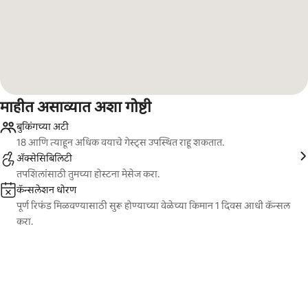
माहीत असाव्यात अशा गोष्टी
बुकिंगच्या अटी
18 आणि त्याहून अधिक वयाचे गेस्ट्स उपस्थित राहू शकतात.
ॲक्सेसिबिलिटी
तपशिलांसाठी तुमच्या होस्टना मेसेज करा.
कॅन्सलेशन धोरण
पूर्ण रिफंड मिळवण्यासाठी सुरू होण्याच्या वेळेच्या किमान 1 दिवस आधी कॅन्सल
करा.