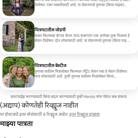
स्वतःचे असे काहीतरी करा आणि फिल्मवर काही पोर्ट्रेट्स मिळवा! हे सेशन
विशेषतः एका व्यक्तीसाठी आहे. या सेशनमध्ये तुमच्या (किंवा माझ्या)
निवडीच्या लोकेशनवर 1 तास फोटो काढण्याचा वेळ समाविष्ट आहे.
तुम्हाला सर्व हाय रिझोल्यूशन स्कॅन केलेल्या इमेजेस एका खाजगी
फोल्डरमध्ये मिळतील.
चित्रपटातील जोडपी
फक्त फिल्मसह कॅप्चर केला जाऊ शकणारा एक अनोखा लुक मिळवा! हे
सेशन विशेषतः दोन लोकांसाठी आहे. या सेशनमध्ये तुमच्या (किंवा माझ्या)
निवडीच्या लोकेशनवर 1 तास फोटो काढण्याचा वेळ समाविष्ट आहे.
तुम्हाला सर्व हाय रिझोल्यूशन स्कॅन केलेल्या इमेजेस एका खाजगी
फोल्डरमध्ये मिळतील.
चित्रपटातील बेस्टीज
तुमच्या सर्वोत्तम मित्रासोबत फिल्मवर पोर्ट्रेट सेशन घ्या! हे सेशन विशेषतः
पाच लोकांसाठी आहे. तुम्ही तुमच्या सर्वोत्तम मित्रांसोबत किंवा
स्थानिकांसोबत प्रवास करत असाल तरीही, हे मजेदार सत्र तुमच्या विशेष
मैत्रीचे महत्त्व अधोरेखित करेल! या सेशनमध्ये तुमच्या (किंवा माझ्या)
निवडीच्या लोकेशनवर 1 तास फोटो काढण्याचा वेळ समाविष्ट आहे.
तुम्हाला सर्व हाय रिझोल्यूशन स्कॅन केलेल्या इमेजेस एका खाजगी
कस्टमाईझ करण्यासाठी किंवा बदल करण्यासाठी तुम्ही Mandy यांना मेसेज करू शकता.
फोल्डरमध्ये मिळतील.
(अद्याप) कोणतेही रिव्ह्यूज नाहीत
या होस्टकडे इतर सेवांसाठी 6 रिव्ह्यूज आहेत.
इतर रिव्ह्यूज दाखवा
माझ्या पात्रता