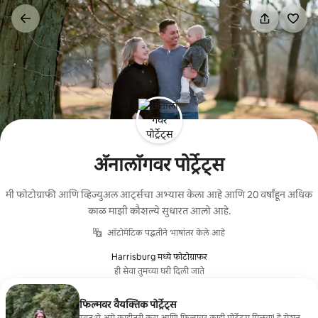
कंटेंटवर
जा
ॲनालॉगवर पोर्ट्रेट्स
मी फोटोग्राफी आणि व्हिज्युअल आर्ट्सचा अभ्यास केला आहे आणि 20 वर्षांहून अधिक
काळ माझी कौशल्ये सुधारत आलो आहे.
ऑटोमॅटिक पद्धतीने भाषांतर केले आहे
Harrisburg मध्ये फोटोग्राफर
ही सेवा तुमच्या घरी दिली जाते
फिल्मवर वैयक्तिक पोर्ट्रेट्स