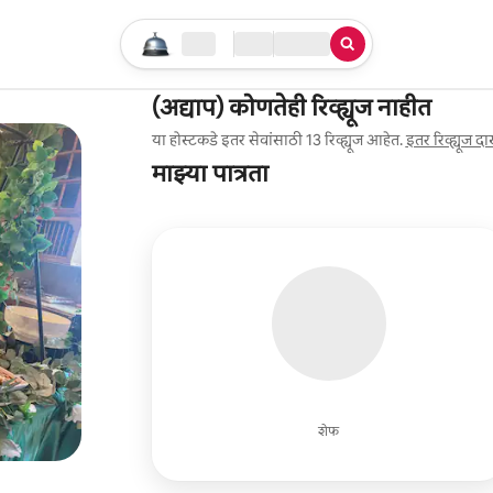
तुमचा सर्च सुरू करा
लोकेशन
चेक इन / चेक आऊट
सेवेचा प्रकार
(अद्याप) कोणतेही रिव्ह्यूज नाहीत
या होस्टकडे इतर सेवांसाठी 13 रिव्ह्यूज आहेत.
इतर रिव्ह्यूज द
माझ्या पात्रता
शेफ