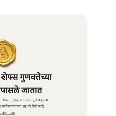
फ्स गुणवत्तेच्या
पासले जातात
ावसायिक अनुभव, कल्पकतापूर्ण मेनूजचा
ा लौकिक यांच्या आधारे केले जाते.
जाणून घ्या