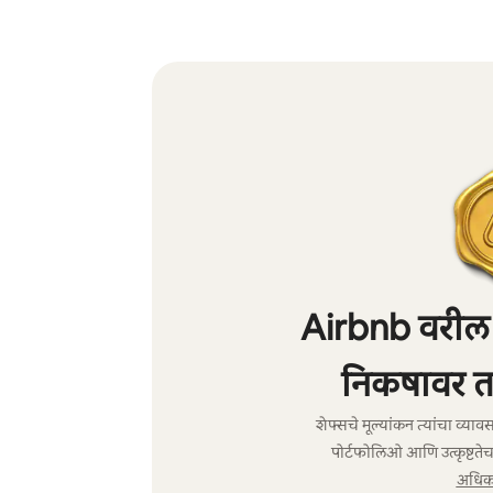
Airbnb वरील शे
निकषावर त
शेफ्सचे मूल्यांकन त्यांचा व्य
पोर्टफोलिओ आणि उत्कृष्टतेच
अधिक 