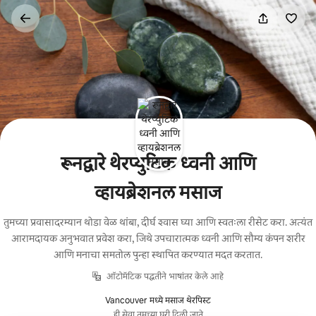
कंटेंटवर
जा
रूनद्वारे थेरप्युटिक ध्वनी आणि
व्हायब्रेशनल मसाज
तुमच्या प्रवासादरम्यान थोडा वेळ थांबा, दीर्घ श्वास घ्या आणि स्वतःला रीसेट करा. अत्यंत
आरामदायक अनुभवात प्रवेश करा, जिथे उपचारात्मक ध्वनी आणि सौम्य कंपन शरीर
आणि मनाचा समतोल पुन्हा स्थापित करण्यात मदत करतात.
ऑटोमॅटिक पद्धतीने भाषांतर केले आहे
Vancouver मध्ये मसाज थेरपिस्ट
ही सेवा तुमच्या घरी दिली जाते