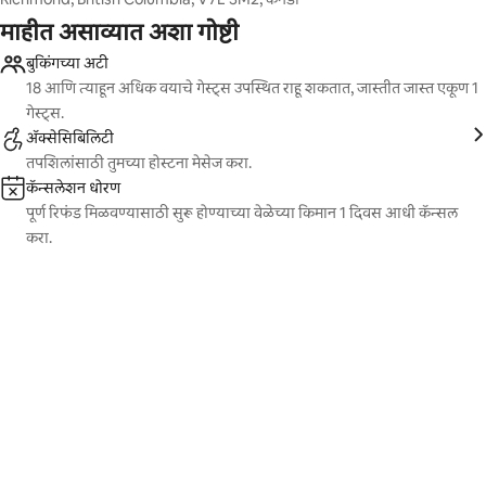
माहीत असाव्यात अशा गोष्टी
बुकिंगच्या अटी
18 आणि त्याहून अधिक वयाचे गेस्ट्स उपस्थित राहू शकतात, जास्तीत जास्त एकूण 1
गेस्ट्स.
ॲक्सेसिबिलिटी
तपशिलांसाठी तुमच्या होस्टना मेसेज करा.
कॅन्सलेशन धोरण
पूर्ण रिफंड मिळवण्यासाठी सुरू होण्याच्या वेळेच्या किमान 1 दिवस आधी कॅन्सल
करा.