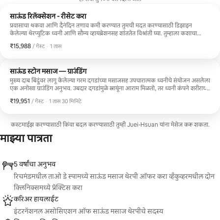
साऊंड रिलॅक्सेशन - रीसेट करा
प्रवासाचा थकवा आणि दैनंदिन तणाव कमी करण्यात तुमची मदत करण्यासाठी डिझाइन
केलेल्या थेरप्युटिक ध्वनी आणि सौम्य व्हायब्रेशनसह शांततेत विश्रांती घ्या. तुम्हाला कशाचा
अनुभव येईल: ✨ खोल विश्रांतीसाठी वैयक्तिकृत ध्वनी प्रवास ✨ चेतासंस्थेला आधार देणारे
₹15,988
₹15,988 प्रति गेस्ट
,
/ गेस्ट
·
1 तास
उपचारात्मक कंपन ✨ तणाव कमी होणे आणि झोपेची गुणवत्ता सुधारणे व्यस्त प्रवास
कार्यक्रमांपासून दूर संतुलन, शांतता आणि पुनरुज्जीवनाचा क्षण शोधणाऱ्या प्रवाशांसाठी परिपूर्ण.
आधीचा कोणताही अनुभव आवश्यक नाही — फक्त या आणि आराम करा.
साऊंड स्टोन मसाज — ग्राउंडिंग
मुख्य दाब बिंदूंवर लागू केलेल्या गरम दगडांच्या मसाजसह उपचारात्मक ध्वनीचे संयोजन असलेला
एक अनोखा ग्राउंडिंग अनुभव. उबदार दगडांमुळे स्नायूंना आराम मिळतो, तर ध्वनी कंपने शरीराच्या
खोल थरांमध्ये जातात, ज्यामुळे शारीरिक तणाव आणि थकवा कमी होण्यास मदत होते. ही
₹19,951
₹19,951 प्रति गेस्ट
,
/ गेस्ट
·
1 तास 30 मिनिटे
ट्रीटमेंट शारीरिक आणि ऊर्जेच्या पुनर्संचयनासाठी व्हायब्रेशनल थेरपी आणि आरामदायक
उबदारपणाचे मिश्रण आहे. यासाठी सर्वोत्तम: ✨ स्नायूंचा ताण आणि प्रवासाचा थकवा ✨ शरीराची
पूर्ण शिथिलता ✨ अधिक चांगला विश्राम आणि शरीराची पुनर्प्राप्ती
कस्टमाईझ करण्यासाठी किंवा बदल करण्यासाठी तुम्ही Juei-Hsuan यांना मेसेज करू शकता.
माझ्या पात्रता
5 वर्षांचा अनुभव
रिचमंडमधील ताओ डे स्पामध्ये साऊंड मसाज थेरपी ऑफर करा व्हँकुव्हरमधील दोन
क्लिनिक्समध्ये प्रॅक्टिस करा
करिअर हायलाईट
इंटरनॅशनल असोसिएशन ऑफ साऊंड मसाज थेरपीचे सदस्य