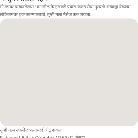
मी मॅपवर दाखवलेल्या भागातील गेस्ट्सकडे प्रवास करून सेवा पुरवतो. एखाद्या वेगळ्या
लोकेशनवर बुक करण्यासाठी, तुम्ही मला मेसेज करू शकता.
तुम्ही मला खालील पत्त्यावरही भेटू शकता:
Richmond, British Columbia, V7E 3M2, कॅनडा