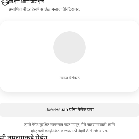
शिक्षण आणि प्रशिक्षण
प्रमाणित पीटर हेस® साऊंड मसाज प्रॅक्टिशनर.
मसाज थेरपिस्ट
Juei-Hsuan यांना मेसेज करा
तुमचे पेमेंट सुरक्षित राखण्यात मदत म्हणून, पैसे पाठवण्यासाठी आणि
होस्ट्सशी कम्युनिकेट करण्यासाठी नेहमी Airbnb वापरा.
मी तुमच्याकडे येईन