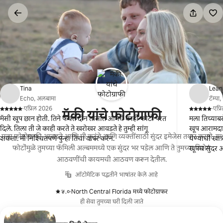
कंटेंटवर
जा
Tina
Lean
Echo, अलबामा
टॅम्पा
·
एप्रिल 2026
·
एप्
मॅकी यांचे फोटोग्राफी
,
,
मॅसी खूप छान होती. तिने फक्त दोन तासांत आमचे काही फोटो परत
मला तिच्याबर
दिले. तिला ती जे काही करते ते खरोखर आवडते हे तुम्ही सांगू
खूप आरामदाय
मला फोटोग्राफी आवडते आणि मी कुटुंबे आणि व्यक्तींसाठी सुंदर इमेजेस तयार करतो. या
शकता. मी निश्चितपणे पुन्हा तिचा वापर करेन.
येण्याची खात
फोटोंमुळे तुमच्या फॅमिली अल्बममध्ये एक सुंदर भर पडेल आणि ते तुमच्या विशेष
खूपच सुंदर आ
आठवणींची कायमची आठवण करून देतील.
ऑटोमॅटिक पद्धतीने भाषांतर केले आहे
५.०
·
North Central Florida मध्ये फोटोग्राफर
,
ही सेवा तुमच्या घरी दिली जाते