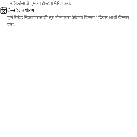
तपशिलांसाठी तुमच्या होस्टना मेसेज करा.
कॅन्सलेशन धोरण
पूर्ण रिफंड मिळवण्यासाठी सुरू होण्याच्या वेळेच्या किमान 1 दिवस आधी कॅन्सल
करा.