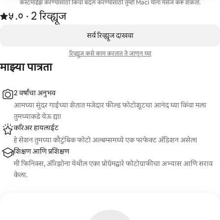
कस्टमाईझ करण्यासाठी किंवा बदल करण्यासाठी तुम्ही Maci यांना मेसेज करू शकता.
2 रिव्ह्यूजमधून 5 पैकी ५.० स्टार्स रेटिंग आहे
५.०
·
2 रिव्ह्यूज
,
0 पैकी 0 आयटम्स दाखवत आहेत
सर्व रिव्ह्यूज दाखवा
रिव्ह्यूज कसे काम करतात ते जाणून घ्या
माझ्या पात्रता
2 वर्षांचा अनुभव
आमच्या सुंदर गाईच्या शेतात मजेदार फील्ड फोटोशूटचा आनंद घ्या किंवा मला
तुमच्याकडे येऊ द्या!
करिअर हायलाईट
हे सेशन तुमच्या कौटुंबिक फोटो अल्बम्समध्ये एक परफेक्ट ॲडिशन असेल!
शिक्षण आणि प्रशिक्षण
मी फिनिक्स, ॲरिझोना येथील एका प्रोग्रॅमद्वारे फोटोग्राफीचा अभ्यास आणि सराव
केला.