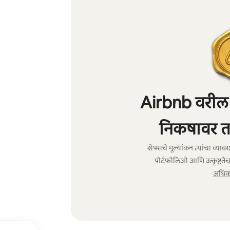
Airbnb वरील शे
निकषावर त
शेफ्सचे मूल्यांकन त्यांचा व्य
पोर्टफोलिओ आणि उत्कृष्टतेच
अधिक 