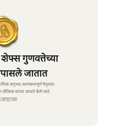
फ्स गुणवत्तेच्या
पासले जातात
ावसायिक अनुभव, कल्पकतापूर्ण मेनूजचा
ा लौकिक यांच्या आधारे केले जाते.
जाणून घ्या