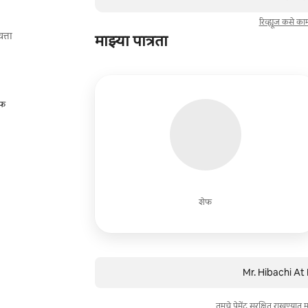
रिव्ह्यूज कसे क
त्ता
माझ्या पात्रता
ेफ
शेफ
Mr. Hibachi At 
तुमचे पेमेंट सुरक्षित राखण्या