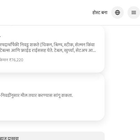
होस्ट बना
 उत्कृष्ट होते!
स
ंसपदार्थांपैकी निवडू शकते (चिकन, श्रिम्प, स्टीक, सॅल्मन किंवा
ेजिटेबल्स आणि फ्राईड राईससह येते. टेबल, खुर्च्या, सेटअप आणि
 किमान ₹76,220
 किमान ₹76,220
ी-निवडींनुसार मील तयार करण्यास सांगू शकता.
व्ह्यूज दाखवा