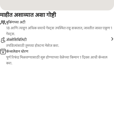
माहीत असाव्यात अशा गोष्टी
बुकिंगच्या अटी
18 आणि त्याहून अधिक वयाचे गेस्ट्स उपस्थित राहू शकतात, जास्तीत जास्त एकूण 1
गेस्ट्स.
ॲक्सेसिबिलिटी
तपशिलांसाठी तुमच्या होस्टना मेसेज करा.
कॅन्सलेशन धोरण
पूर्ण रिफंड मिळवण्यासाठी सुरू होण्याच्या वेळेच्या किमान 1 दिवस आधी कॅन्सल
करा.