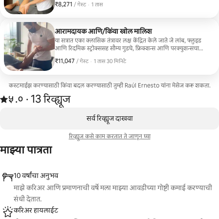
₹8,271
₹8,271 प्रति गेस्ट
,
/ गेस्ट
·
1 तास
आरामदायक आणि/किंवा खोल मालिश
या सत्रात एका क्लासिक तंत्रावर लक्ष केंद्रित केले जाते जे लांब, फ्लुइड
आणि रिदमिक स्ट्रोक्ससह सौम्य गुडघे, फ्रिक्शन्स आणि परक्युशन्सचा
वापर करते.
₹11,047
₹11,047 प्रति गेस्ट
,
/ गेस्ट
·
1 तास 30 मिनिटे
कस्टमाईझ करण्यासाठी किंवा बदल करण्यासाठी तुम्ही Raúl Ernesto यांना मेसेज करू शकता.
13 रिव्ह्यूजमधून 5 पैकी ५.० स्टार्स रेटिंग आहे
५.०
·
13 रिव्ह्यूज
,
0 पैकी 0 आयटम्स दाखवत आहेत
सर्व रिव्ह्यूज दाखवा
रिव्ह्यूज कसे काम करतात ते जाणून घ्या
माझ्या पात्रता
10 वर्षांचा अनुभव
माझे करिअर आणि प्रमाणनाची वर्षे मला माझ्या आवडीच्या गोष्टी कमाई करण्याची
संधी देतात.
करिअर हायलाईट