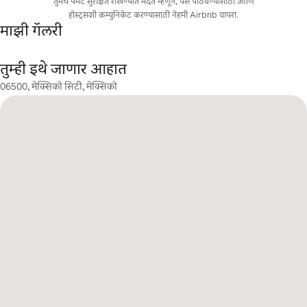
तुमचे पेमेंट सुरक्षित राखण्यात मदत म्हणून, पैसे पाठवण्यासाठी आणि
होस्ट्सशी कम्युनिकेट करण्यासाठी नेहमी Airbnb वापरा.
माझी गॅलरी
तुम्ही इथे जाणार आहात
06500, मेक्सिको सिटी, मेक्सिको