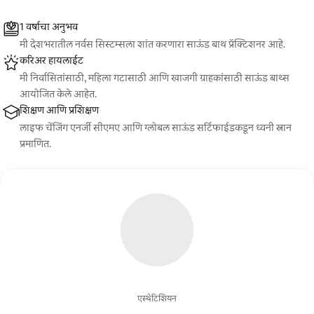
1 वर्षाचा अनुभव
मी देशभरातील नर्वस सिस्टम्सला शांत करणारा साऊंड बाथ प्रॅक्टिशनर आहे.
करिअर हायलाईट
मी निर्वासितांसाठी, महिला गटासाठी आणि खाजगी ग्राहकांसाठी साऊंड बाथ्स
आयोजित केले आहेत.
शिक्षण आणि प्रशिक्षण
लाइफ चेंजिंग एनर्जी सीएमए आणि ग्लोबल साऊंड सर्टिफाईडकडून ध्वनी स्नान
प्रमाणित.
एस्थेटिशियन