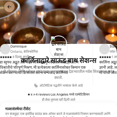
कंटेंटवर
जा
Dominique
Stan
Ontario, कॅलिफोर्निया
लॉस ए
·
4 दिवस आधी
·
1 
कार्लिनाद्वारे साऊंड बाथ सेशन्स
,
,
हा खूपच अद्भुत आणि ज्ञानवर्धक अनुभव होता! अंतर्दृष्टी आणि
कार्लिना अद्
विश्रांतीचे परिपूर्ण मिश्रण. मी प्रत्येकाला कार्लिनासोबत किमान एक
ज्ञानी आहे. जर तुम्हाला एक उत्तम अनुभव घ्यायचा असेल तर
मी सीएमए आणि ग्लोबल साऊंडच्या प्रमाणपत्रांसह देशभरातील नर्वस सिस्टम्सना शांत
सेशन करण्याची शिफारस करेन! धन्यवाद कार्लिना!!
मी याची जोर
करतो.
ऑटोमॅटिक पद्धतीने भाषांतर केले आहे
५.०
·
4 reviews
·
Los Angeles मध्ये एस्थेटिशियन
,
,
ही सेवा तुमच्या घरी दिली जाते
मज्जासंस्थेचा रीसेट
वन कंड्युइट एक इमर्सिव्ह साऊंड बाथ ऑफर करते जे मज्जासंस्थेचे नियमन करण्यासाठी आणि