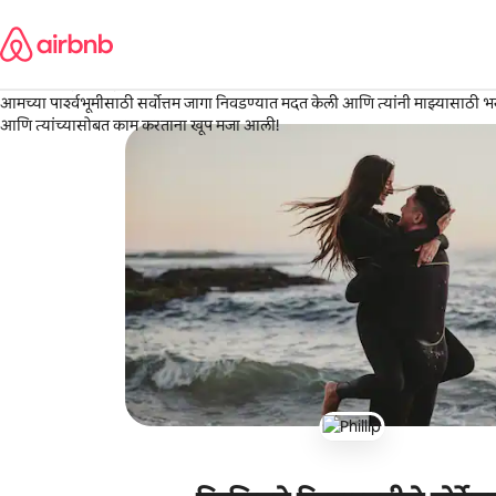
कंटेंटवर
Alyssa
जा
Coeur d'Alene, आयडाहो
·
जुलै 2026
,
माझा फोटोशूट परिपूर्ण करण्यासाठी फिलिपने अपेक्षेपेक्षा अधिक काम केले! मी माझ्या फोट
आमच्या पार्श्वभूमीसाठी सर्वोत्तम जागा निवडण्यात मदत केली आणि त्यांनी माझ्यासाठी भर
आणि त्यांच्यासोबत काम करताना खूप मजा आली!