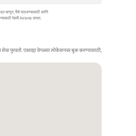
त मदत म्हणून, पैसे पाठवण्यासाठी आणि
ण्यासाठी नेहमी Airbnb वापरा.
 सेवा पुरवतो. एखाद्या वेगळ्या लोकेशनवर बुक करण्यासाठी,