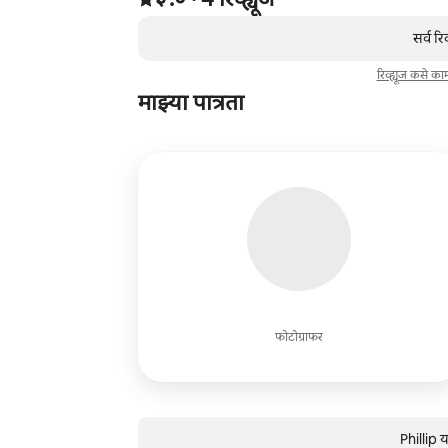
,
0 पैकी 0 आयटम्स दाखवत आहेत
सर्व रि
रिव्ह्यूज कसे क
माझ्या पात्रता
फोटोग्राफर
Phillip य