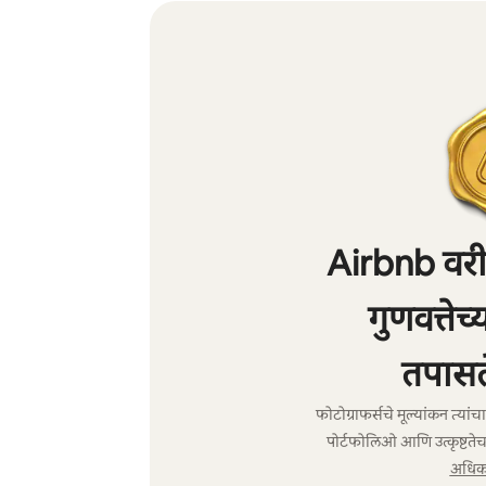
Airbnb वरील
गुणवत्तेच
तपासल
फोटोग्राफर्सचे मूल्यांकन त्या
पोर्टफोलिओ आणि उत्कृष्टतेच
अधिक 