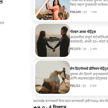
्स
1 तासाच्या सत्रासह तुमच्या 
किंवा लहान ग्रुप्ससाठी परफेक
खर्‍या संवादांचे मिश्रण असलेली 10-20 क्
₹38,049
₹38,049, प्रति ग्रुप
,
/ ग्रुप
·
1 तास
निवडलेल्या ठिकाणी 1 तासाचे 
डाऊनलोड लिंकद्वारे डिजिटल डि
्यात
गोल्डन आवर पोर्ट्रेट्स
आठवणींचा संपूर्ण पोर्टफोलिओ ह
तासांसाठी, आम्ही 30+ फोटो कॅप्
आणि सर्फिंग किंवा बीचवरील ज
₹57,073
₹57,073, प्रति ग्रुप
,
/ ग्रुप
·
2 तास
भेटीच्या विविध आणि व्यावसायिक
जोडप्यांसाठी आदर्श.
सॅन डिएगोमध्ये प्रीमियम पोर्ट्रेट्
तुमच्या सॅन डिएगो अनुभवासाठी 
आणि लाइफस्टाईल शॉट्ससह 60+ प
जोडप्यांसाठी किंवा व्यावसायिक स्
₹95,122
₹95,122, प्रति ग्रुप
,
/ ग्रुप
·
3 तास
समाविष्ट: 3-तासांचे लोकेशनव
व्यावसायिकरित्या एडिट केलेले 
शैली आणि प्राधान्यांनुसार शॉ
कस्टमाईझ करण्यासाठी किंवा बदल करण्यासाठी तुम्ही Phillip यांना म
4 रिव्ह्यूजमधून 5 पैकी ५.० स्टार्स रेटिंग आहे
५.०
·
4 रिव्ह्यूज