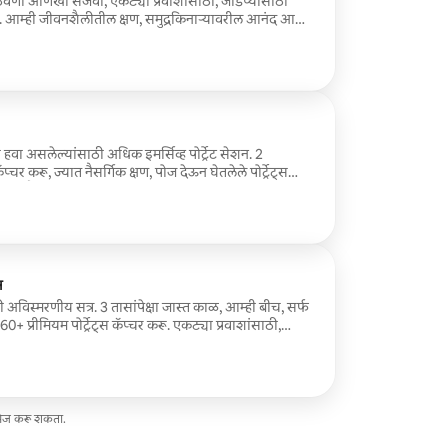
आठवणी आणखी सजवा, एकट्या प्रवाशांसाठी, जोडप्यांसाठी
्ट. आम्ही जीवनशैलीतील क्षण, समुद्रकिनाऱ्यावरील आनंद आणि
युरेटेड पोर्ट्रेट्स कॅप्चर करू. समाविष्ट: तुम्ही
ऑन-लोकेशन शूट 20 पर्यंत व्यावसायिकरित्या संपादित फोटो
लिव्हरी
वा असलेल्यांसाठी अधिक इमर्सिव्ह पोर्ट्रेट सेशन. 2
चर करू, ज्यात नैसर्गिक क्षण, पोज देऊन घेतलेले पोर्ट्रेट्स
ीवनशैलीवर आधारित शॉट्स यांचा समावेश असेल. त्यांच्या
-गुणवत्तेच्या इमेजेस हव्या असलेल्या प्रवाशांसाठी किंवा
स
अविस्मरणीय सत्र. 3 तासांपेक्षा जास्त काळ, आम्ही बीच, सर्फ
्रीमियम पोर्ट्रेट्स कॅप्चर करू. एकट्या प्रवाशांसाठी,
मृतिचिन्हांचा संपूर्ण संग्रह इच्छिणाऱ्या ग्रुप्ससाठी योग्य.
रील सेशन (बीच, सर्फ, पिअर किंवा शहरी ठिकाणे) 60+
फोटो पर्यायी प्रिंट-रेडी फाइल्ससह डिजिटल डिलिव्हरी तुमच्या
ट्स तयार करण्यासाठी वैयक्तिकृत सल्ला
ेसेज करू शकता.