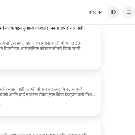
होस्ट बना
सर्वात सुंदर क्षण कॅप्चर करण्यात त्यांनी खूप चांगले काम केले! अशा उत्तम आठवणी
च केल्याबद्दल तुम्हाला कोणताही पश्चाताप होणार नाही!
 उत्तम शॉट्स हवे आहेत अशा प्रवाशांसाठी योग्य. या 30-
ी सॅन डिएगोच्या आयकॉनिक कोस्टल सीनरी किंवा शहरी
पर्यंत व्हायब्रंट, नॅचरल पोर्ट्रेट्स कॅप्चर करू. समाविष्ट:
्यावसायिकरित्या संपादित केलेले फोटोज डाऊनलोड लिंकद्वारे
ी कृपया लक्षात घ्या: ही निवड एकल पोर्ट्रेट्ससाठी आहे.
सांचे सेशन नाही. आम्ही बीचवर हळू-हळू फिरू, ज्यामुळे
हालचाली आणि घाई न करता सेकंड लूक किंवा बॅकड्रॉप यांचे मिश्रण
े
 डिलिव्हरी यासाठी योग्य: • ज्या जोडप्यांना
ित्र • गुणवत्तेला महत्त्व
त्त्व देणारे गेस्ट्स