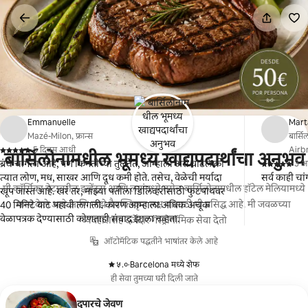
कंटेंटवर
जा
Emmanuelle
Mart
Mazé-Milon, फ्रान्स
बार्सि
·
5 दिवस आधी
Airbnb
बार्सिलोनामधील भूमध्य खाद्यपदार्थांचा अनुभव
,
ब्रंच चांगला आहे, पण किंमतीच्या तुलनेत, आम्हाला असे वाटले की
·
3 आ
,
त्यात लोण, मध, साखर आणि दूध कमी होते. तसेच, वेळेची मर्यादा
सर्व काही चा
मी कॉर्सिका बेटावरील इव्हेंट्स आणि लग्नांमध्ये तसेच बार्सिलोनामधील हॉटेल मेलियामध्ये
खूप जास्त आहे. खरं तर, माझ्या पतीला डिलिव्हरीसाठी फुटपाथवर
काम केले आहे आणि माझे वैयक्तिकृत लक्ष यासाठी मी प्रसिद्ध आहे. मी जवळच्या
40 मिनिटे वाट पहावी लागली. कारण आम्हाला अधिक अचूक
वेळापत्रक देण्यासाठी कोणताही संवाद झाला नव्हता.
व्यवहारासह दर्जेदार गॅस्ट्रोनॉमिक सेवा देतो
ऑटोमॅटिक पद्धतीने भाषांतर केले आहे
५.०
·
Barcelona मध्ये शेफ
,
ही सेवा तुमच्या घरी दिली जाते
दुपारचे जेवण