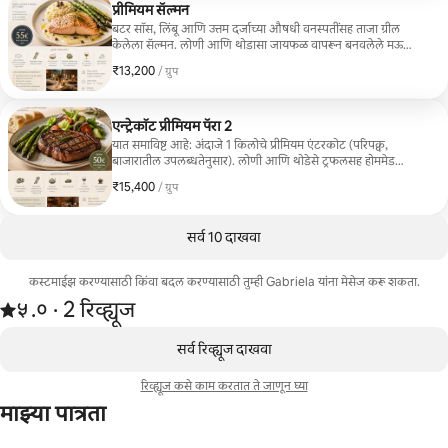
प्रीमियम सॅल्मन
बटर सॉस, लिंबू आणि उत्तम दर्जाच्या औषधी वनस्पतींसह ताजा ग्रील
केलेला सॅल्मन. लोणी आणि थोडासा जायफळ वापरून बनवलेले मऊ
घरगुती मॅश केलेले बटाटे. एक्स्ट्रा व्हर्जिन ऑलिव्ह ऑइल आणि सॉल्ट
₹13,200
₹13,200, प्रति ग्रुप
/ ग्रुप
फ्लेक्ससह सॉटे केलेले हिरवे शतावरी. सीझनल गॉरमेट सलाद फ्लेवर्ड
बटरसह दिला जाणारा हस्तकलेचा ब्रेड. वाइनची एक बाटली (रिओहा
ब्लांको, वर्देहो किंवा अल्बारिनो, उपलब्धतेनुसार).
एन्ट्रेकॉट प्रीमियम पॅरा 2
यात समाविष्ट आहे: अंदाजे 1 किलोचे प्रीमियम एंटरकोट (परिपक्व,
बाजारातील उपलब्धतेनुसार). लोणी आणि थोडेसे ट्रफलसह होममेड
बटाट्याचे प्युरे (पर्यायी, जर तुम्हाला त्याला अधिक गॉरमेट टच द्यायचा
₹15,400
₹15,400, प्रति ग्रुप
/ ग्रुप
असेल तर). एक्स्ट्रा व्हर्जिन ऑलिव्ह ऑइल आणि फ्लेक सॉल्टमध्ये
शिजवलेले हिरवे शतावरी. हस्तकलेचा ब्रेड. औषधी वनस्पतींनी सुगंधित
लोणी. एक बाटली वाइन. स्वागत मिष्टान्न (गॉरमेट ऑलिव्ह किंवा ड्राय
सर्व 10 दाखवा
फ्रूट्स). हंगामी ताजे सलाद. एक छोटी मिष्टान्न
कस्टमाईझ करण्यासाठी किंवा बदल करण्यासाठी तुम्ही Gabriela यांना मेसेज करू शकता.
2 रिव्ह्यूजमधून 5 पैकी ५.० स्टार्स रेटिंग आहे
५.०
·
2 रिव्ह्यूज
,
0 पैकी 0 आयटम्स दाखवत आहेत
सर्व रिव्ह्यूज दाखवा
रिव्ह्यूज कसे काम करतात ते जाणून घ्या
माझ्या पात्रता