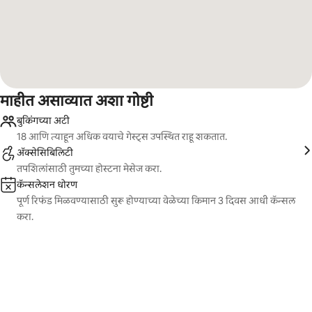
माहीत असाव्यात अशा गोष्टी
बुकिंगच्या अटी
18 आणि त्याहून अधिक वयाचे गेस्ट्स उपस्थित राहू शकतात.
ॲक्सेसिबिलिटी
तपशिलांसाठी तुमच्या होस्टना मेसेज करा.
कॅन्सलेशन धोरण
पूर्ण रिफंड मिळवण्यासाठी सुरू होण्याच्या वेळेच्या किमान 3 दिवस आधी कॅन्सल
करा.