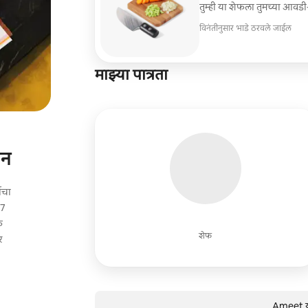
तुम्ही या शेफला तुमच्या आवड
विनंतीनुसार भाडे ठरवले जाईल
माझ्या पात्रता
जन
जाचा
 7
फ
शेफ
र
Ameet या