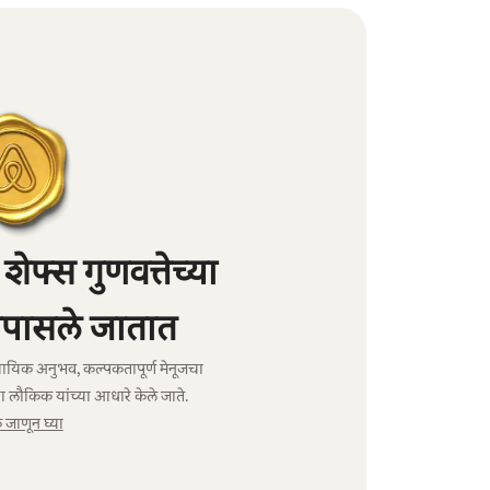
फ्स गुणवत्तेच्या
पासले जातात
ावसायिक अनुभव, कल्पकतापूर्ण मेनूजचा
ा लौकिक यांच्या आधारे केले जाते.
जाणून घ्या