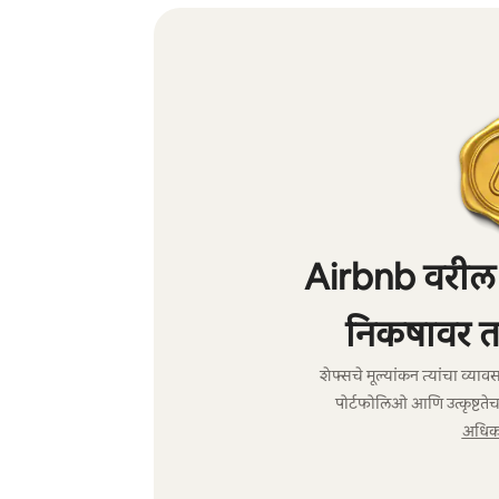
Airbnb वरील शे
निकषावर त
शेफ्सचे मूल्यांकन त्यांचा व्य
पोर्टफोलिओ आणि उत्कृष्टतेच
अधिक 