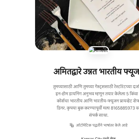
अमितद्वारे उन्नत भारतीय फ्यू
तुमच्यासाठी आणि तुमच्या गेस्ट्ससाठी रेस्टॉरंटच्या दर्
इन-होम डायनिंग अनुभव म्हणून तयार केलेला 5 किंवा
कोर्सचा भारतीय आणि भारतीय-फ्यूजन प्रायव्हेट शे
डिनर. कृपया बुक करण्यापूर्वी मला 8165885973 व
संपर्क साधा.
ऑटोमॅटिक पद्धतीने भाषांतर केले आहे
Kansas City मध्ये शेफ