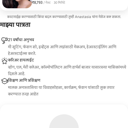
₹8,793
₹8,793 प्रति गेस्ट
,
/ गेस्ट
·
30 मिनिटे
आकार देण्याचे काम दिवसभर एक गुळगुळीत, विशाल आणि उज्ज्वल
प्रभाव निर्माण करण्यासाठी केले गेले आहे. हा प्रस्ताव विशेष प्रसंगांसाठी,
संध्याकाळच्या कार्यक्रमांसाठी किंवा ज्यांना कट किंवा रंग न बदलता ताजे
कस्टमाईझ करण्यासाठी किंवा बदल करण्यासाठी तुम्ही Anastasia यांना मेसेज करू शकता.
आणि नीटनेटके केस हवे आहेत त्यांच्यासाठी आहे.
माझ्या पात्रता
21 वर्षांचा अनुभव
मी शूटिंग, फॅशन शो, इव्हेंट्स आणि लग्नांसाठी मेकअप, हेअरस्टाईलिंग आणि
हेअरस्टाईल्स करते.
करिअर हायलाईट
व्होग, एल, मेरी क्लेअर, कॉस्मोपॉलिटन आणि हार्पर्स बाजार यासारख्या मासिकांमध्ये
दिसले आहे.
शिक्षण आणि प्रशिक्षण
मालक अनास्तासिया या विवाहसोहळा, कार्यक्रम, फॅशन यांसाठी लूक तयार
करण्यात तज्ज्ञ आहेत