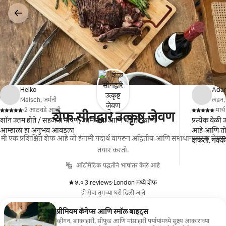
कंटेंटवर
जा
Heiko
Ada
Malsch, जर्मनी
लंडन,
·
2 आठवडे आधी
·
मार्
शेफ सीनद्वारे उत्कृष्ट जेवण
,
,
शॉन उत्तम होते / सहज संभाषण, उत्तम सेवा आणि चांगले खाणे.
प्रत्येक वेळी
आम्हाला हा अनुभव आवडला
आहे आणि तो व
मी एक प्रशिक्षित शेफ आहे जो हंगामी पदार्थ वापरून अद्वितीय आणि समाधानकारक जेवण
शकतो. नक्की
तयार करतो.
ऑटोमॅटिक पद्धतीने भाषांतर केले आहे
५.०
·
3 reviews
·
London मध्ये शेफ
,
,
ही सेवा तुमच्या घरी दिली जाते
प्रीमियम कॅनेप्स आणि स्मॉल बाइट्स
व्हीगन, शाकाहारी, सीफूड आणि मांसाहारी पर्यायांमध्ये सूक्ष्म आकाराच्या