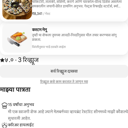
याकिटोरी, ताताकी, सशिमी, करागे आणि चारकोल-ग्रील्ड डिशेस असलेला
समकालीन जपानी-प्रेरित डायनिंग अनुभव. गेस्ट्स रिफाईंड स्टार्टर्स, स्मॉल
प्लेट्स आणि ब्लॅक पेपर सॉससह रिबई किंवा चार सिउ सॅल्मनसारख्या
₹8,341
₹8,341 प्रति गेस्ट
/ गेस्ट
बोल्ड मेन्समधून निवडतात, जे व्हायब्रंट साईड्स आणि इंडल्जंट डिझर्ट्ससह
पूर्ण होतात. शेअरिंगसाठी डिझाइन केलेला, हा मेनू क्लासिक जपानी तंत्रांना
आधुनिक स्वादांसह मिसळतो, जो जिव्हाळ्याच्या डिनर्ससाठी किंवा उच्च गट
अनुभवांसाठी आदर्श आहे.
कस्टम मेनू
तुम्ही या शेफला तुमच्या आवडी-निवडींनुसार मील तयार करण्यास सांगू
शकता.
विनंतीनुसार भाडे ठरवले जाईल
3 रिव्ह्यूजमधून 5 पैकी ५.० स्टार्स रेटिंग आहे
५.०
·
3 रिव्ह्यूज
,
0 पैकी 0 आयटम्स दाखवत आहेत
सर्व रिव्ह्यूज दाखवा
रिव्ह्यूज कसे काम करतात ते जाणून घ्या
माझ्या पात्रता
15 वर्षांचा अनुभव
मी एक खाजगी शेफ आहे ज्याने मेलबर्नच्या व्हायब्रंट रेस्टॉरंट सीनमध्ये माझी कौशल्ये
सुधारली आहेत.
करिअर हायलाईट