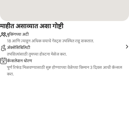
माहीत असाव्यात अशा गोष्टी
बुकिंगच्या अटी
18 आणि त्याहून अधिक वयाचे गेस्ट्स उपस्थित राहू शकतात.
ॲक्सेसिबिलिटी
तपशिलांसाठी तुमच्या होस्टना मेसेज करा.
कॅन्सलेशन धोरण
पूर्ण रिफंड मिळवण्यासाठी सुरू होण्याच्या वेळेच्या किमान 3 दिवस आधी कॅन्सल
करा.