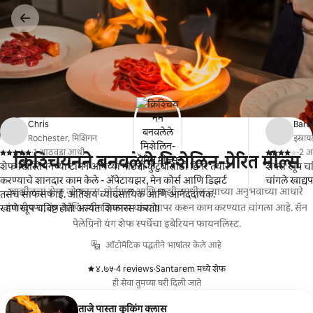
कंटेंटवर
जा
Chris
Bara
Rochester, मिशिगन
इस्रा
·
1 आठवडा आधी
·
2 आ
क्रिश्चियनने बनवलेले मिशेलिन-प्रेरित मील्स
,
,
शेफ ख्रिस्तियनच्या टीमने आमच्या मोठ्या कुटुंबासाठी डिनर तयार
शेफ्स खूप चा
करण्याचे शानदार काम केले - ॲपेटायझर, मेन कोर्स आणि डिझर्ट
चांगले खाद्य
ब्राझीलचा शेफ जो फ्रान्स, पोर्तुगाल आणि ब्राझीलमधील त्याच्या अनुभवाच्या आधारे
तसेच साफसफाई. अतिशय व्यावसायिक आणि आनंददायक.
हंगामीपणा, तंत्र आणि नवीन कल्पना यांचा वापर करून काम करण्यात चांगला आहे. सॅन
खाणे खूप चविष्ट होते! अत्यंत शिफारस करतो!
पेलेग्रिनो यंग शेफ स्पर्धेचा इबेरियन फायनलिस्ट.
ऑटोमॅटिक पद्धतीने भाषांतर केले आहे
४.७५
·
4 reviews
·
Santarem मध्ये शेफ
,
,
ही सेवा तुमच्या घरी दिली जाते
ताजे पास्ता कुकिंग क्लास