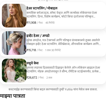
हेअर स्टायलिंग / मोबाइल
क्लासिक ब्लोआउट्स, सॉफ्ट वेव्ह्ज आणि कर्ल्ससह लोकेशनवर हेअर
स्टायलिंग. डिनर, विशेष कार्यक्रम, फोटो किंवा दररोजच्या परिष्कृत
लूकसाठी आदर्श. प्रत्येक स्टाईल तुमच्या केसांचा प्रकार, पोशाख आणि
₹11,908
₹11,908 प्रति गेस्ट
,
/ गेस्ट
·
45 मिनिटे
प्रसंग यांनुसार तयार केली जाते, तसेच स्वच्छ फिनिश, हालचाल आणि
नैसर्गिक व्हॉल्यूम यांची काळजी घेतली जाते. मी सर्व व्यावसायिक साधने
आणि उत्पादने आणते. होनोलुलूमधील प्रवास समाविष्ट आहे.
इव्हेंट हेअर / अपडो
सुरेख अपडोज, मऊ टेक्स्चर्स आणि परिष्कृत संध्याकाळचे लूक्स असलेले
मोबाइल इव्हेंट हेअर स्टायलिंग. सेलिब्रेशन्स, औपचारिक कार्यक्रम आणि
नाईट आऊट्ससाठी आदर्श. प्रत्येक हेअरस्टाईल तुमच्या चेहऱ्याच्या
₹15,718
₹15,718 प्रति गेस्ट
,
/ गेस्ट
·
1 तास 30 मिनिटे
वैशिष्ट्यांना, पोशाखाला आणि व्हाईबला अनुरूप असेल अशा प्रकारे
विचारपूर्वक डिझाइन केली जाते, ज्यामुळे संपूर्ण इव्हेंटमध्ये तुमचा लूक
उत्तम दिसेल. व्यावसायिक साधने आणि उत्पादने पुरवली जातात.
ओहाऊमध्ये ऑन-लोकेशन सेवा.
वधूचे केस
तुमच्या लग्नाच्या दिवसासाठी डिझाइन केलेले ऑन-लोकेशन ब्राइडल हेअर
स्टायलिंग. मोहक अपडोजपासून ते सौम्य, रोमँटिक स्टाईल्सपर्यंत, प्रत्येक
लूक तुमच्या ड्रेसला, तुमच्या वैशिष्ट्यांना आणि तुमच्या एकूण दृष्टीकोनाला
₹26,672
₹26,672 प्रति गेस्ट
,
/ गेस्ट
·
2 तास
पूरक ठरेल अशा प्रकारे काळजीपूर्वक तयार केली जाते. मी स्वच्छ रचना,
संतुलित व्हॉल्यूम आणि संपूर्ण सोहळा आणि उत्सवभर टिकणारे उत्तम
फिनिश यावर लक्ष केंद्रित करतो. व्यावसायिक साधने आणि उत्पादने
कस्टमाईझ करण्यासाठी किंवा बदल करण्यासाठी तुम्ही Yulliia यांना मेसेज करू शकता.
समाविष्ट आहेत. ओआहूमधील प्रवास समाविष्ट आहे.
माझ्या पात्रता