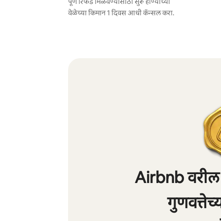
पूर्ण रिफंड मिळवण्यासाठी सुरू होण्याच्या
वेळेच्या किमान 1 दिवस आधी कॅन्सल करा.
Airbnb वरील 
गुणवत्तेच