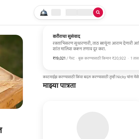
तुमचा सर्च सुरू करा
लोकेशन
चेक इन / चेक आऊट
सेवेचा प्रकार
शरीराचा सुसंवाद
रक्ताभिसरण सुधारणारी, ताठ स्नायूंना आराम देणारी 
शांत मालिश करून तणाव दूर करा.
₹19,021
₹19,021 प्रति गेस्ट
,
/ गेस्ट
·
बुक करण्यासाठी किमान ₹20,922
·
1 तास
बुक करण्यासाठी किमान ₹20,922
कस्टमाईझ करण्यासाठी किंवा बदल करण्यासाठी तुम्ही Nicky यांना मे
माझ्या पात्रता
ज