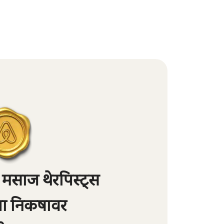
मसाज थेरपिस्ट्स
्या निकषावर