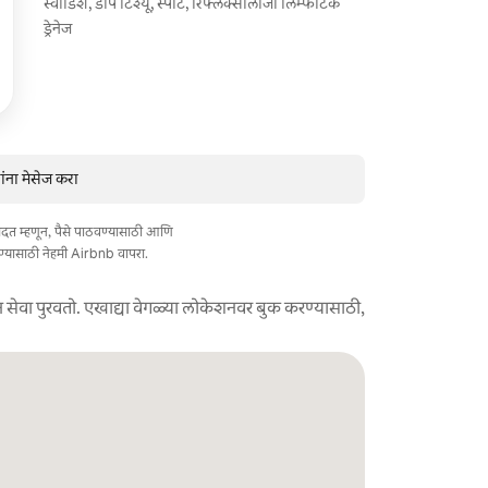
स्वीडिश, डीप टिश्यू, स्पोर्ट, रिफ्लेक्सोलॉजी लिम्फॅटिक
ड्रेनेज
ंना मेसेज करा
त मदत म्हणून, पैसे पाठवण्यासाठी आणि
ण्यासाठी नेहमी Airbnb वापरा.
 सेवा पुरवतो. एखाद्या वेगळ्या लोकेशनवर बुक करण्यासाठी,