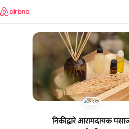
कंटेंटवर
जा
निकीद्वारे आरामदायक मसा