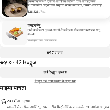
तुमच्या व्हिलामध्ये पूर्णपणे आयोजित केलेल्या एका अपवादात्मक
संध्याकाळीचा अनुभव घ्या. सिग्नेचर स्मोक्ड कॉकटेल, गॉरमेट अ‍ॅपेटायझर्स,
मल्टी-कोर्स टेस्टिंग मेनू, फूड आणि वाईन पेअरिंग्ज, डिझर्टसह शॅम्पेन
₹36,236
₹36,236 प्रति गेस्ट
/ गेस्ट
आणि टेबल सर्व्हिस. उत्पादन निवडीपासून ते अंतिम प्लेटिंगपर्यंत प्रत्येक
तपशील कस्टम-डिझाइन केलेला आहे. तुमच्या पाहुण्यांना पूर्णपणे आनंद
देण्यासाठी एक प्रतिष्ठित, इमर्सिव्ह आणि सर्व समावेशक अनुभव, जिथे
तुम्हाला कशाचीही चिंता करण्याची गरज नाही.
कस्टम मेनू
तुम्ही या शेफला तुमच्या आवडी-निवडींनुसार मील तयार करण्यास सांगू
शकता.
विनंतीनुसार भाडे ठरवले जाईल
सर्व 7 दाखवा
42 रिव्ह्यूजमधून 5 पैकी ५.० स्टार्स रेटिंग आहे
५.०
·
42 रिव्ह्यूज
,
0 पैकी 0 आयटम्स दाखवत आहेत
सर्व रिव्ह्यूज दाखवा
रिव्ह्यूज कसे काम करतात ते जाणून घ्या
माझ्या पात्रता
20 वर्षांचा अनुभव
खाजगी शेफ, फ्रेंच आणि भूमध्यसागरीय गॅस्ट्रोनॉमिक पाककलेत 20 वर्षांचा अनुभव.