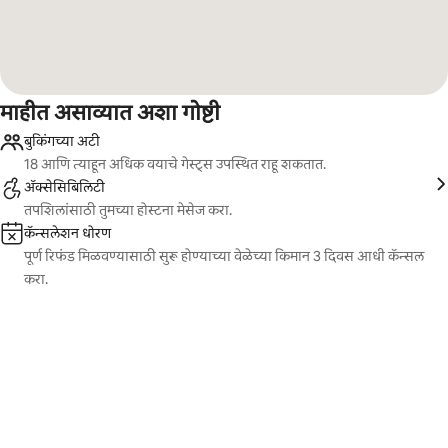
माहीत असाव्यात अशा गोष्टी
बुकिंगच्या अटी
18 आणि त्याहून अधिक वयाचे गेस्ट्स उपस्थित राहू शकतात.
ॲक्सेसिबिलिटी
तपशिलांसाठी तुमच्या होस्टना मेसेज करा.
कॅन्सलेशन धोरण
पूर्ण रिफंड मिळवण्यासाठी सुरू होण्याच्या वेळेच्या किमान 3 दिवस आधी कॅन्सल
करा.