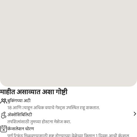
माहीत असाव्यात अशा गोष्टी
बुकिंगच्या अटी
18 आणि त्याहून अधिक वयाचे गेस्ट्स उपस्थित राहू शकतात.
ॲक्सेसिबिलिटी
तपशिलांसाठी तुमच्या होस्टना मेसेज करा.
कॅन्सलेशन धोरण
पूर्ण रिफंड मिळवण्यासाठी सुरू होण्याच्या वेळेच्या किमान 1 दिवस आधी कॅन्सल