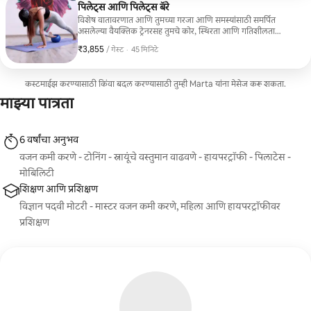
पिलेट्स आणि पिलेट्स बॅरे
विशेष वातावरणात आणि तुमच्या गरजा आणि समस्यांसाठी समर्पित
असलेल्या वैयक्तिक ट्रेनरसह तुमचे कोर, स्थिरता आणि गतिशीलता
प्रशिक्षित करा. पाठदुखीमुळे ग्रस्त असलेल्यांसाठी, खूप वेळ बसून काम
₹3,855
₹3,855 प्रति गेस्ट
,
/ गेस्ट
·
45 मिनिटे
करणाऱ्यांसाठी आणि चुकीची पवित्रा स्थिती असलेल्यांसाठी पिलेट्स किती
महत्त्वाचे आहे हे आम्हाला माहीत आहे, म्हणून आम्ही तुम्हाला अधिक
चांगले वाटण्यास मदत करतो!
कस्टमाईझ करण्यासाठी किंवा बदल करण्यासाठी तुम्ही Marta यांना मेसेज करू शकता.
माझ्या पात्रता
6 वर्षांचा अनुभव
वजन कमी करणे - टोनिंग - स्नायूंचे वस्तुमान वाढवणे - हायपरट्रॉफी - पिलाटेस -
मोबिलिटी
शिक्षण आणि प्रशिक्षण
विज्ञान पदवी मोटरी - मास्टर वजन कमी करणे, महिला आणि हायपरट्रॉफीवर
प्रशिक्षण