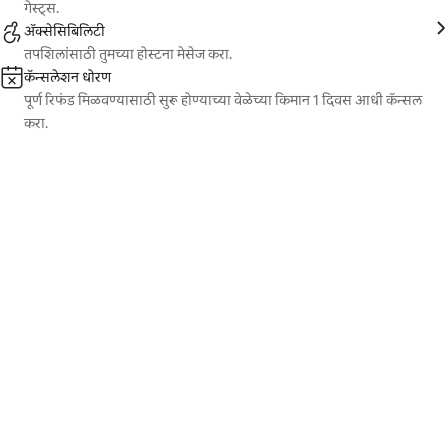
गेस्ट्स.
ॲक्सेसिबिलिटी
तपशिलांसाठी तुमच्या होस्टना मेसेज करा.
कॅन्सलेशन धोरण
पूर्ण रिफंड मिळवण्यासाठी सुरू होण्याच्या वेळेच्या किमान 1 दिवस आधी कॅन्सल
करा.