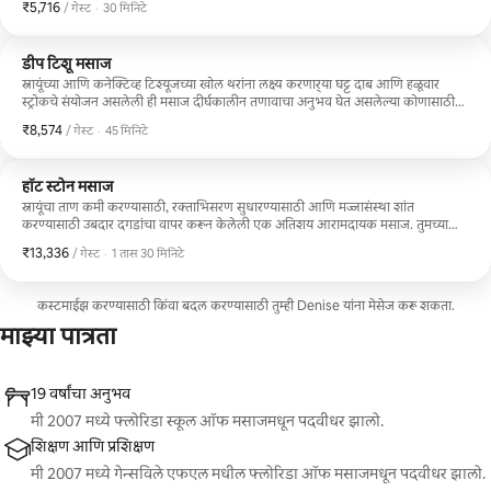
₹5,716
₹5,716 प्रति गेस्ट
,
/ गेस्ट
·
30 मिनिटे
डीप टिशू मसाज
स्नायूंच्या आणि कनेक्टिव्ह टिश्यूजच्या खोल थरांना लक्ष्य करणार्‍या घट्ट दाब आणि हळूवार
स्ट्रोकचे संयोजन असलेली ही मसाज दीर्घकालीन तणावाचा अनुभव घेत असलेल्या कोणासाठीही
उत्तम आहे.
₹8,574
₹8,574 प्रति गेस्ट
,
/ गेस्ट
·
45 मिनिटे
हॉट स्टोन मसाज
स्नायूंचा ताण कमी करण्यासाठी, रक्ताभिसरण सुधारण्यासाठी आणि मज्जासंस्था शांत
करण्यासाठी उबदार दगडांचा वापर करून केलेली एक अतिशय आरामदायक मसाज. तुमच्या
वास्तव्यादरम्यान तणाव कमी करण्यासाठी, दुखणाऱ्या स्नायूंसाठी आणि संपूर्ण शरीराला आराम
₹13,336
₹13,336 प्रति गेस्ट
,
/ गेस्ट
·
1 तास 30 मिनिटे
देण्यासाठी योग्य.
कस्टमाईझ करण्यासाठी किंवा बदल करण्यासाठी तुम्ही Denise यांना मेसेज करू शकता.
माझ्या पात्रता
19 वर्षांचा अनुभव
मी 2007 मध्ये फ्लोरिडा स्कूल ऑफ मसाजमधून पदवीधर झालो.
शिक्षण आणि प्रशिक्षण
मी 2007 मध्ये गेन्सविले एफएल मधील फ्लोरिडा ऑफ मसाजमधून पदवीधर झालो.