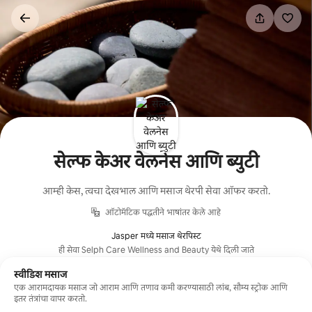
कंटेंटवर
जा
सेल्फ केअर वेलनेस आणि ब्युटी
आम्ही केस, त्वचा देखभाल आणि मसाज थेरपी सेवा ऑफर करतो.
ऑटोमॅटिक पद्धतीने भाषांतर केले आहे
Jasper मध्ये मसाज थेरपिस्ट
ही सेवा Selph Care Wellness and Beauty येथे दिली जाते
स्वीडिश मसाज
एक आरामदायक मसाज जो आराम आणि तणाव कमी करण्यासाठी लांब, सौम्य स्ट्रोक आणि
इतर तंत्रांचा वापर करतो.