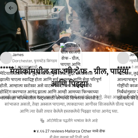
कंटेंटवर
जा
James
Jenn
Dorchester, युनायटेड किंगडम
न्यूयॉर्
·
1 आठवडा आधी
·
1 
मॅयोर्कामधील खाजगी शेफ - ग्रील, पाएया
,
,
मॅटियास आणि शेफ लुईस यांच्यामुळे किती सुंदर संध्याकाळ
माटियास, लुई
झाली! पाएला स्वादिष्ट होता आणि सर्व व्यवस्था आणि सेवा परिपूर्ण
आल्यापासून ते
आणि पिझ्झा
होती. आम्हाला खरोखर असे वाटले की टीमला आम्हा सर्वांचे
गोष्टींची क
होस्टिंग करण्यात आनंद झाला आणि आम्ही आमच्या फिन्काच्या
निर्बंधांनुसा
आम्ही तुमच्या व्हिलाला एका खाजगी रेस्टॉरंटमध्ये रूपांतरित करतो. जेव्हा आम्ही सर्व काही
मालकाला भविष्यातील गेस्ट्ससाठी कोणाची शिफारस करावी हे
दर्शवली की हे
कळवू.
सांभाळत असतो, तेव्हा अस्सल पाएल्या, लाकडाच्या आगीवर शिजवलेले ग्रील्ड पदार्थ
एक होते आणि
राहिलो. अत्
आणि त्या वेळी तयार केलेले हस्तकलेचे पिझ्झा यांचा आनंद घ्या.
ऑटोमॅटिक पद्धतीने भाषांतर केले आहे
४.९६
·
27 reviews
·
Mallorca Other मध्ये शेफ
,
,
ही सेवा तुमच्या घरी दिली जाते