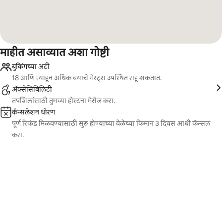
माहीत असाव्यात अशा गोष्टी
बुकिंगच्या अटी
18 आणि त्याहून अधिक वयाचे गेस्ट्स उपस्थित राहू शकतात.
ॲक्सेसिबिलिटी
तपशिलांसाठी तुमच्या होस्टना मेसेज करा.
कॅन्सलेशन धोरण
पूर्ण रिफंड मिळवण्यासाठी सुरू होण्याच्या वेळेच्या किमान 3 दिवस आधी कॅन्सल
करा.