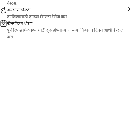
गेस्ट्स.
ॲक्सेसिबिलिटी
तपशिलांसाठी तुमच्या होस्टना मेसेज करा.
कॅन्सलेशन धोरण
पूर्ण रिफंड मिळवण्यासाठी सुरू होण्याच्या वेळेच्या किमान 1 दिवस आधी कॅन्सल
करा.