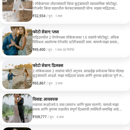
1 लोकेशनवर जोडप्यांसाठी किंवा कुटुंबांसाठी व्यावसायिक फोटोशूट.
एंगेजमेंट किंवा शहरातील फेरफटक्यासाठी योग्य. माझ्या माद्रिदच्या
प्रवासाचा समावेश आहे. तुम्हाला खाजगी ऑनलाइन गॅलरीमध्ये 75+
₹32,934
₹32,934, प्रति ग्रुप
,
/ ग्रुप
·
1 तास
संपादित फोटो मिळतील. व्यावसायिक रंग आणि प्रकाश सुधारणा समाविष्ट
आहे. टीप: व्हेन्यू शुल्क समाविष्ट नाही.
फोटो सेशन: प्लस
माद्रिदमधील 2 वेगवेगळ्या लोकेशन्सवर 1.5 तासांचे फोटोशूट. अधिक
विविधता असलेल्या एंगेजमेंट स्टोरीजसाठी उत्तम. यामध्ये माझा प्रवास
आणि तुमच्या दिवसासाठी पूर्ण समर्पण समाविष्ट आहे. तुम्हाला सुरक्षित
₹49,400
₹49,400, प्रति ग्रुप
,
/ ग्रुप
·
1 तास 30 मिनिटे
लिंकद्वारे 110+ संपादित उच्च-रिझोल्यूशन फोटो मिळतील. टीप: लोकेशन
परवानग्या किंवा शुल्क समाविष्ट नाहीत.
फोटो सेशन: डिलक्स
2 लोकेशन्सवर 2 तासांचा फोटो अनुभव. सरप्राईझ प्रपोजल्स किंवा मोठ्या
कुटुंबांसाठी आदर्श. माझा माद्रिदचा प्रवास आणि तुमच्या इव्हेंटवर पूर्ण लक्ष
केंद्रित करणे यांचा समावेश आहे. तुम्हाला खाजगी गॅलरीमध्ये 150+ उच्च-
₹65,867
₹65,867, प्रति ग्रुप
,
/ ग्रुप
·
2 तास
गुणवत्तेचे संपादित फोटो मिळतील. टीप: लोकेशन्ससाठी प्रवेश शुल्क
किंवा परवानग्या समाविष्ट नाहीत.
विवाह: आवश्यक
लग्नाच्या कव्हरेजचे 5 तास (समारंभ आणि मुख्य चालणे). यामध्ये माझा
प्रवास आणि तुमच्या लग्नातील संपूर्ण दिवसाची उपस्थिती समाविष्ट आहे.
तुम्हाला खाजगी ऑनलाईन गॅलरीमध्ये 375+ संपादित उच्च-रिझोल्यूशन
₹109,777
₹109,777, प्रति ग्रुप
,
/ ग्रुप
·
5 तास
फोटो मिळतील. नैसर्गिक एडिटिंग शैली. टीप: व्हेन्यू परमिट्स समाविष्ट
नाहीत.