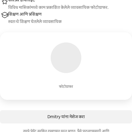
करिअर हायलाईट
विविध मासिकांमध्ये काम प्रकाशित केलेले व्यावसायिक फोटोग्राफर.
शिक्षण आणि प्रशिक्षण
स्वतःचे शिक्षण घेतलेले व्यावसायिक
फोटोग्राफर
Dmitry यांना मेसेज करा
तुमचे पेमेंट सुरक्षित राखण्यात मदत म्हणून, पैसे पाठवण्यासाठी आणि