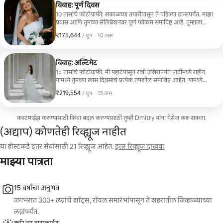
विवाह: पूर्ण दिवस
10 तासांचे फोटोग्राफी: सकाळच्या तयारीपासून ते पहिल्या डान्सपर्यंत. माझा
प्रवास आणि तुमच्या सेलिब्रेशनवर पूर्ण फोकस समाविष्ट आहे. तुम्हाला
सुरक्षित ऑनलाइन गॅलरीद्वारे 750+ व्यावसायिकरित्या संपादित फोटो
₹175,644
₹175,644, प्रति ग्रुप
,
/ ग्रुप
·
10 तास
मिळतील. टीप: विवाहस्थळाच्या परवानग्यांचा समावेश नाही. उच्च-
गुणवत्तेच्या परिणामाची हमी.
विवाह: अल्टिमेट
15 तासांचे फोटोग्राफी. मी पहाटेपासून रात्री उशिरापर्यंत पार्टीमध्ये राहीन.
यामध्ये तुमच्या खास दिवसाचे प्रत्येक तपशील समाविष्ट आहेत. यामध्ये
माझा बार्सिलोनाचा प्रवास समाविष्ट आहे. तुम्हाला खाजगी गॅलरीमध्ये
₹219,554
₹219,554, प्रति ग्रुप
,
/ ग्रुप
·
15 तास
1100+ संपादित फोटो मिळतील. टीप: लोकेशन्ससाठी परवानग्या समाविष्ट
नाहीत.
कस्टमाईझ करण्यासाठी किंवा बदल करण्यासाठी तुम्ही Dmitry यांना मेसेज करू शकता.
(अद्याप) कोणतेही रिव्ह्यूज नाहीत
या होस्टकडे इतर सेवांसाठी 21 रिव्ह्यूज आहेत.
इतर रिव्ह्यूज दाखवा
माझ्या पात्रता
15 वर्षांचा अनुभव
जगभरात 300+ लग्नांचे शॉट्स, रॉयल समारंभांपासून ते शहरातील जिव्हाळ्याच्या
लग्नांपर्यंत.