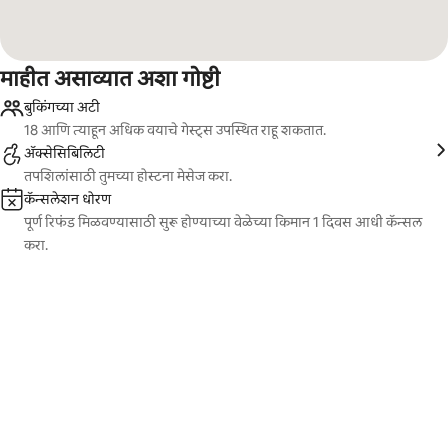
माहीत असाव्यात अशा गोष्टी
बुकिंगच्या अटी
18 आणि त्याहून अधिक वयाचे गेस्ट्स उपस्थित राहू शकतात.
ॲक्सेसिबिलिटी
तपशिलांसाठी तुमच्या होस्टना मेसेज करा.
कॅन्सलेशन धोरण
पूर्ण रिफंड मिळवण्यासाठी सुरू होण्याच्या वेळेच्या किमान 1 दिवस आधी कॅन्सल
करा.