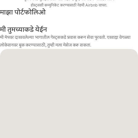
होस्ट्सशी कम्युनिकेट करण्यासाठी नेहमी Airbnb वापरा.
माझा पोर्टफोलिओ
मी तुमच्याकडे येईन
मी मॅपवर दाखवलेल्या भागातील गेस्ट्सकडे प्रवास करून सेवा पुरवतो. एखाद्या वेगळ्या
लोकेशनवर बुक करण्यासाठी, तुम्ही मला मेसेज करू शकता.