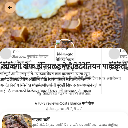
कंटेंटवर
जा
Lynne
Lucy
Glasgow, युनायटेड किंगडम
इंग्लं
·
3 दिवस आधी
·
मे 
खाजगी शेफ डॅनियलद्वारे मेडिटेरेनियन पाककृती
,
,
डॅनियल आणि मायकेल उत्कृष्ट होते. आमच्या इव्हेंटपूर्वीचे संवाद
एकदम उत्कृष्
परिपूर्ण आणि स्पष्ट होते. त्यांच्यासोबत काम करताना त्यांना खूप
प्रगत स्वयंपाक, आधुनिक तंत्र, अत्याधुनिक गॅस्ट्रोनॉमी. मिशेलिन स्टार असलेल्या
आनंद झाला. जेवण अप्रतिम होते! स्वयंपाकघर स्वच्छ केले आणि
स्वयंपाकघरांमध्ये आणि 5 स्टार हॉटेलांमध्ये अनुभव
अगदी निर्दोष स्थितीत सोडले. मी त्यांची पुरेशी शिफारस करू शकत
नाही. 8 जणांसाठी दिलेल्या अद्भुत डिनरसाठी धन्यवाद. आम्हाला ते
ऑटोमॅटिक पद्धतीने भाषांतर केले आहे
खूप आवडले.
५.०
·
3 reviews
·
Costa Blanca मध्ये शेफ
,
,
ही सेवा तुमच्या घरी दिली जाते
पाएला पार्टी
तुमचे डोळे बंद करा आणि रिबाय, लॉबस्टर आणि अशा बऱ्याच गोष्टींसह