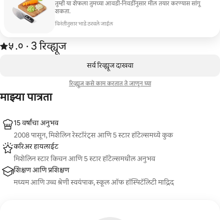
तुम्ही या शेफला तुमच्या आवडी-निवडींनुसार मील तयार करण्यास सांगू
शकता.
विनंतीनुसार भाडे ठरवले जाईल
3 रिव्ह्यूजमधून 5 पैकी ५.० स्टार्स रेटिंग आहे
५.०
·
3 रिव्ह्यूज
,
0 पैकी 0 आयटम्स दाखवत आहेत
सर्व रिव्ह्यूज दाखवा
रिव्ह्यूज कसे काम करतात ते जाणून घ्या
माझ्या पात्रता
15 वर्षांचा अनुभव
2008 पासून, मिशेलिन रेस्टॉरंट्स आणि 5 स्टार हॉटेल्समध्ये कुक
करिअर हायलाईट
मिशेलिन स्टार किचन आणि 5 स्टार हॉटेल्समधील अनुभव
शिक्षण आणि प्रशिक्षण
मध्यम आणि उच्च श्रेणी स्वयंपाक, स्कूल ऑफ हॉस्पिटॅलिटी माद्रिद