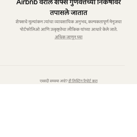
Airbnb वरील शेफ्स गुणवत्तेच्या निकषावर
तपासले जातात
शेफ्सचे मूल्यांकन त्यांचा व्यावसायिक अनुभव, कल्पकतापूर्ण मेनूजचा
पोर्टफोलिओ आणि उत्कृष्टतेचा लौकिक यांच्या आधारे केले जाते.
अधिक जाणून घ्या
एखादी समस्या आहे?
ही लिस्टिंग रिपोर्ट करा