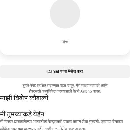
शेफ
Daniel यांना मेसेज करा
तुमचे पेमेंट सुरक्षित राखण्यात मदत म्हणून, पैसे पाठवण्यासाठी आणि
होस्ट्सशी कम्युनिकेट करण्यासाठी नेहमी Airbnb वापरा.
माझी विशेष कौशल्ये
मी तुमच्याकडे येईन
मी मॅपवर दाखवलेल्या भागातील गेस्ट्सकडे प्रवास करून सेवा पुरवतो. एखाद्या वेगळ्या
लोकेशनवर बुक करण्यासाठी, तुम्ही मला मेसेज करू शकता.