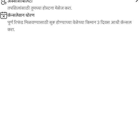
ॲक्सेसिबिलिटी
तपशिलांसाठी तुमच्या होस्टना मेसेज करा.
कॅन्सलेशन धोरण
पूर्ण रिफंड मिळवण्यासाठी सुरू होण्याच्या वेळेच्या किमान 3 दिवस आधी कॅन्सल
करा.