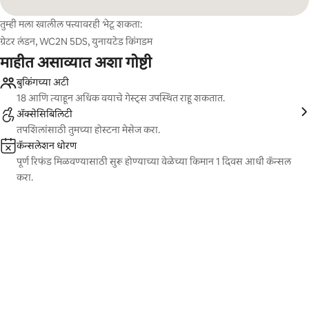
तुम्ही मला खालील पत्त्यावरही भेटू शकता:
ग्रेटर लंडन, WC2N 5DS, युनायटेड किंगडम
माहीत असाव्यात अशा गोष्टी
बुकिंगच्या अटी
18 आणि त्याहून अधिक वयाचे गेस्ट्स उपस्थित राहू शकतात.
ॲक्सेसिबिलिटी
तपशिलांसाठी तुमच्या होस्टना मेसेज करा.
कॅन्सलेशन धोरण
पूर्ण रिफंड मिळवण्यासाठी सुरू होण्याच्या वेळेच्या किमान 1 दिवस आधी कॅन्सल
करा.