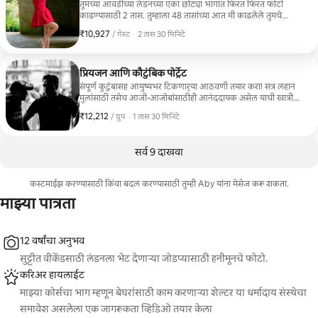
फोटो काढूया जे तुम्हाला कायम आठवत राहतील.
तुमच्या आवडीच्या लंडनच्या एका छोट्या भागात फिरत फिरत फोटो
काढण्यासाठी 2 तास. तुम्हाला 48 तासांच्या आत मी काढलेले तुमचे
सर्वोत्तम फोटोज iCloud लिंक म्हणून शेअर केले जातील.
₹10,927
₹10,927 प्रति गेस्ट
,
/ गेस्ट
·
2 तास 30 मिनिटे
प्रियजन आणि कौटुंबिक पोर्ट्रेट
संपूर्ण कुटुंबासह आयुष्यभर टिकणार्‍या आठवणी तयार करा! सत्र लहान
मुलांसाठी तसेच आजी-आजोबांसाठीही आनंददायक असेल याची खात्री
करून आम्ही सर्व गोष्टी आरामदायक आणि मजेदार ठेवू. सेंट जेम्स
₹12,212
₹12,212, प्रति ग्रुप
,
/ ग्रुप
·
1 तास 30 मिनिटे
पार्कमध्ये बदकांना खायला घालणे किंवा साउथ केनसिंग्टनच्या
संग्रहालयांच्या जागा एक्सप्लोर करणे यासारख्या मनोरंजक क्षणांचा विचार
करा. तुमच्या कुटुंबाला अद्वितीय बनवणारी नैसर्गिक परस्परसंवाद आणि
सर्व 9 दाखवा
खऱ्या हसण्यावर मी लक्ष केंद्रित करेन. कोणताही ताण नाही, मी तुमच्या
कौटुंबिक सुट्टीतील सुंदर अनागोंदी आणि प्रेम कॅप्चर करत असताना फक्त
एकत्र गुणवत्तापूर्ण वेळ घालवा.
कस्टमाईझ करण्यासाठी किंवा बदल करण्यासाठी तुम्ही Aby यांना मेसेज करू शकता.
माझ्या पात्रता
12 वर्षांचा अनुभव
सुट्टीत वीकेंडसाठी लंडनला भेट देणाऱ्या जोडप्यासाठी हनीमूनचे फोटो.
करिअर हायलाईट
माझ्या कोर्सचा भाग म्हणून बेघरांसाठी काम करणाऱ्या शेल्टर या धर्मादाय संस्थेचा
समावेश असलेला एक जागरूकता व्हिडिओ तयार केला