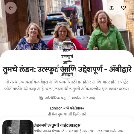
कंटेंटवर
जा
तुमचे लंडन: उत्स्फूर्त आणि उद्देशपूर्ण - ॲबीद्वारे
मी संस्था, व्यावसायिक ब्रँड्स आणि व्यक्तींसाठी इनडोअर आणि आउटडोअर पोर्ट्रेट
फोटोग्राफीमध्ये तज्ज्ञ आहे. चला, लंडनमधील तुमचे अविस्मरणीय क्षण कॅप्चर करूया.
ऑटोमॅटिक पद्धतीने भाषांतर केले आहे
London मध्ये फोटोग्राफर
ही सेवा तुमच्या घरी दिली जाते
लंडनमधील तुमचे नाईटआउट्स
रात्रीचा आनंद घेण्यासाठी तयार व्हा! हे खास सेशन लंडनच्या सर्वात उच्च