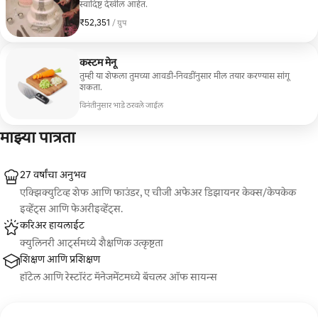
स्वादिष्ट देखील आहेत.
₹52,351
₹52,351, प्रति ग्रुप
/ ग्रुप
कस्टम मेनू
तुम्ही या शेफला तुमच्या आवडी-निवडींनुसार मील तयार करण्यास सांगू
शकता.
विनंतीनुसार भाडे ठरवले जाईल
माझ्या पात्रता
27 वर्षांचा अनुभव
एक्झिक्युटिव्ह शेफ आणि फाउंडर, ए चीजी अफेअर डिझायनर केक्स/केपकेक
इव्हेंट्स आणि फेअरीइव्हेंट्स.
करिअर हायलाईट
क्युलिनरी आर्ट्समध्ये शैक्षणिक उत्कृष्टता
शिक्षण आणि प्रशिक्षण
हॉटेल आणि रेस्टॉरंट मॅनेजमेंटमध्ये बॅचलर ऑफ सायन्स