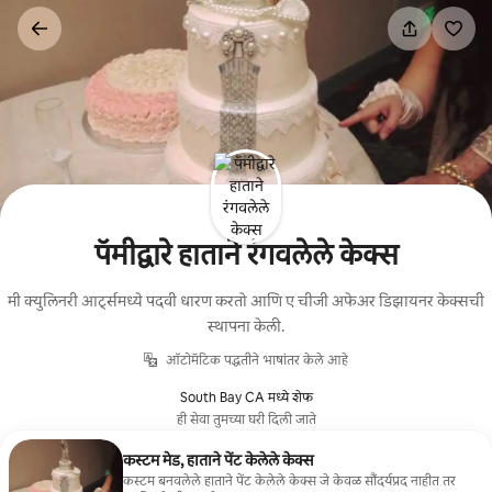
कंटेंटवर
जा
पॅमीद्वारे हाताने रंगवलेले केक्स
मी क्युलिनरी आर्ट्समध्ये पदवी धारण करतो आणि ए चीजी अफेअर डिझायनर केक्सची
स्थापना केली.
ऑटोमॅटिक पद्धतीने भाषांतर केले आहे
South Bay CA मध्ये शेफ
ही सेवा तुमच्या घरी दिली जाते
कस्टम मेड, हाताने पेंट केलेले केक्स
कस्टम बनवलेले हाताने पेंट केलेले केक्स जे केवळ सौंदर्यप्रद नाहीत तर