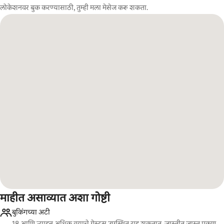
लोकेशनवर बुक करण्यासाठी, तुम्ही मला मेसेज करू शकता.
माहीत असाव्यात अशा गोष्टी
बुकिंगच्या अटी
18 आणि त्याहून अधिक वयाचे गेस्ट्स उपस्थित राहू शकतात, जास्तीत जास्त एकूण