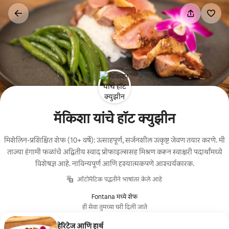
कंटेंटवर
जा
मॅकिशा यांचे हॉट क्युझीन
मिशेलिन-प्रशिक्षित शेफ (10+ वर्षे): उत्साहपूर्ण, सर्जनशील उत्कृष्ट जेवण तयार करणे. मी
ताज्या हंगामी फळांचे अद्वितीय स्वाद प्रोफाइल्ससह मिश्रण करून स्वाक्षरी पदार्थांमध्ये
विशेषज्ञ आहे. नाविन्यपूर्ण आणि दृश्यात्मकपणे आश्चर्यकारक.
ऑटोमॅटिक पद्धतीने भाषांतर केले आहे
Fontana मध्ये शेफ
ही सेवा तुमच्या घरी दिली जाते
हेरिटेज आणि हार्थ