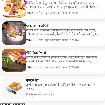
मिशेलिन लेन्सद्वारे पुन्हा कल्पना केलेल्या अत्याधुनिक आत्मा-उबदार
आवडीचा स्वाद घ्या. आम्ही अत्यंत उत्कृष्ट सुखद अनुभवासाठी परिष्कृत
फ्रेंच तंत्र, आकर्षक प्लेटिंग आणि सर्वोच्च दर्जाच्या स्थानिक साहित्यासह
₹16,670
₹16,670 प्रति गेस्ट
/ गेस्ट
·
बुक करण्यासाठी किमान ₹171,462
जुन्या आठवणींना उजाळा देतो.
बुक करण्यासाठी किमान ₹171,462
एम्बर आणि ऑर्चर्ड
ज्वाला आणि फळांच्या सुसंवादाभोवती तयार केलेला एक उच्च-स्तरीय,
संवेदनात्मक प्रवास. काळजीपूर्वक ग्रील केलेली हंगामी फळे, ज्वालेतून
गेलेल्या सेंद्रिय भाज्या आणि वनस्पती-आधारित उत्तम जेवणाची नव्याने
₹16,670
₹16,670 प्रति गेस्ट
/ गेस्ट
·
बुक करण्यासाठी किमान ₹171,462
व्याख्या करणाऱ्या धाडसी, अनपेक्षित चवींच्या संयोगांचा आनंद घ्या.
बुक करण्यासाठी किमान ₹171,462
पॅसिफिक रिझर्व्ह
दक्षिण कॅलिफोर्नियाच्या हंगामी सौंदर्याचा आनंद घेणारा एक भव्य प्रवास.
शाश्वत स्थानिक सीफूड आणि तेजस्वी, फळांच्या आकर्षक स्वादांसह, या
आलिशान डिशेस तुमच्या इंद्रियांना मोहित करण्यासाठी किनाऱ्याचे सार
₹16,670
₹16,670 प्रति गेस्ट
/ गेस्ट
·
बुक करण्यासाठी किमान ₹171,462
कॅप्चर करतात.
बुक करण्यासाठी किमान ₹171,462
कस्टम मेनू
तुम्ही या शेफला तुमच्या आवडी-निवडींनुसार मील तयार करण्यास सांगू
शकता.
विनंतीनुसार भाडे ठरवले जाईल