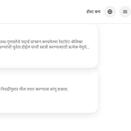
होस्ट बना
्च-गुणवत्तेचे पदार्थ वापरून बनवलेल्या रेस्टॉरंट-कॅलिबर
्यांची पूर्तता होईल याची खात्री करण्यासाठी प्रत्येक मेनूचे
स्वच्छतेची काळजी न करता अस्सल कम्फर्ट फूडचा आनंद घ्या.
ी-निवडींनुसार मील तयार करण्यास सांगू शकता.