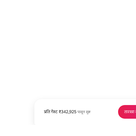
प्रति गेस्ट
प्रति गेस्ट ₹342,925 पासून
₹342,925
तारखा
पासून सुरू