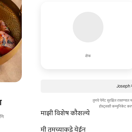
शेफ
Joseph य
ण
तुमचे पेमेंट सुरक्षित राखण्या
होस्ट्सशी कम्युनिकेट कर
माझी विशेष कौशल्ये
आणि
मी तुमच्याकडे येईन