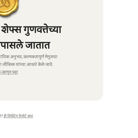
फ्स गुणवत्तेच्या
पासले जातात
ावसायिक अनुभव, कल्पकतापूर्ण मेनूजचा
ा लौकिक यांच्या आधारे केले जाते.
जाणून घ्या
े?
ही लिस्टिंग रिपोर्ट करा