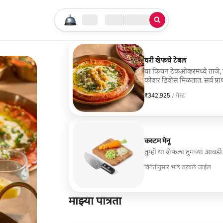
तुमचा सर्च सुरू करा
लोकेशन
चेक इन / चेक आऊट
सेवेचा प्रकार
घरी शेफचे टेबल
या किचन टेकओव्हरमध्ये ताजे, उच
कोशर डिशेस मिळतात. सर्व प्राधान
नियोजन सहयोगाने केले जाते. 
₹342,925
₹342,925 प्रति गेस्ट
/ गेस्ट
कस्टम मेनू
तुम्ही या शेफला तुमच्या आवड
विनंतीनुसार भाडे ठरवले जाईल
माझ्या पात्रता