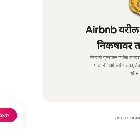
Airbnb वरील शे
निकषावर त
शेफ्सचे मूल्यांकन त्यांचा व्य
पोर्टफोलिओ आणि उत्कृष्टतेच
अधिक 
 दाखवा
एखादी समस्या आह