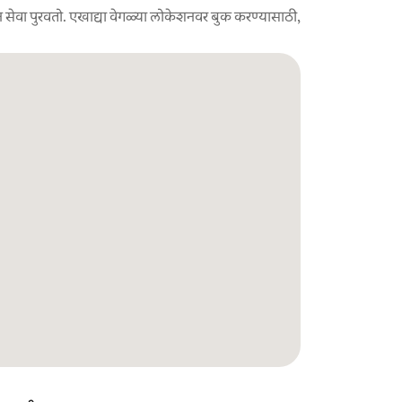
 सेवा पुरवतो. एखाद्या वेगळ्या लोकेशनवर बुक करण्यासाठी,