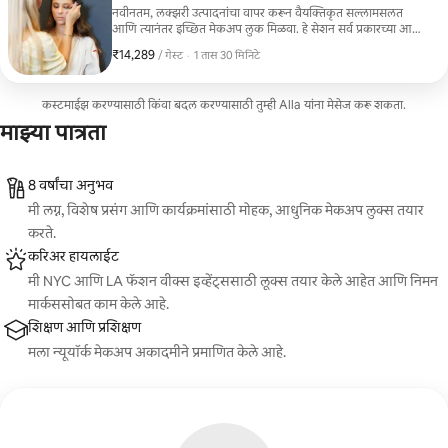
नवीनतम, लक्झरी उत्पादनांचा वापर करून वैयक्तिकृत सल्लामसलत
आणि त्यानंतर इच्छित मेकअप लुक मिळवा. हे सेशन सर्व प्रकारच्या आणि
रंगाच्या त्वचेसाठी योग्य आहे.
₹14,289
₹14,289 प्रति गेस्ट
,
/ गेस्ट
·
1 तास 30 मिनिटे
कस्टमाईझ करण्यासाठी किंवा बदल करण्यासाठी तुम्ही Alla यांना मेसेज करू शकता.
माझ्या पात्रता
8 वर्षांचा अनुभव
मी लग्न, विशेष प्रसंग आणि कार्यक्रमांसाठी मोहक, आधुनिक मेकअप लुक्स तयार
करते.
करिअर हायलाईट
मी NYC आणि LA फॅशन वीक्स इव्हेंट्ससाठी लूक्स तयार केले आहेत आणि निमन
मार्कससोबत काम केले आहे.
शिक्षण आणि प्रशिक्षण
मला न्यूयॉर्क मेकअप अकादमीने प्रमाणित केले आहे.