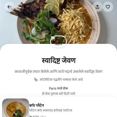
कंटेंटवर
जा
स्वादिष्ट जेवण
काळजीपूर्वक तयार केलेले आणि ताजे पदार्थ असलेले स्वादिष्ट जेवण
ऑटोमॅटिक पद्धतीने भाषांतर केले आहे
Paris मध्ये शेफ
ही सेवा तुमच्या घरी दिली जाते
बर्गर प्लँटेन
प्लँटेन बर्गर सफरचंद बर्गरसह प्लांटेन्स