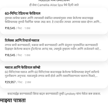
Houston मध्ये एस्थेटिशियन
ही सेवा Camellia Alise Spa येथे दिली जाते
60-मिनिट रेडियन्स फेशियल
तुमच्या त्वचेचा प्रकार आणि त्याच्याशी संबंधित समस्यांनुसार तयार केलेल्या कस्टमाइझ
फेशियलसह तुमची नैसर्गिक चमक उघड करा. हे टवटवीत उपचार आमच्या खास व्हेगन आणि
ऑरगॅनिक कॅमेलिया अ‍ॅलिस उत्पादनांचा वापर करून त्वचेला खोलवर स्वच्छ करते,
₹18,545
₹18,545 प्रति गेस्ट
,
/ गेस्ट
·
1 तास
एक्सफोलिएट करते आणि हायड्रेट करते, ज्यामुळे तुमचा रंग ताजा, तेजस्वी आणि पुनरुज्जीवित
होतो. स्पा सुविधांचा ॲक्सेस 60-मिनिटांचा फेशियल फक्त 18+ वयस्क. ट्रीटमेंटवर 22% सेवा
शुल्क लागू केले जाईल आणि ऑनसाईट वसूल केले जाईल. तुमच्या बुकिंगसह एक विनामूल्य
रिलॅक्स आणि रिचार्ज मसाज
ग्लास शॅम्पेनचा आनंद घ्या.
तणाव कमी करण्यासाठी, थकवा कमी करण्यासाठी आणि संतुलन पुनर्स्थापित करण्यासाठी
डिझाइन केलेल्या कस्टम ट्रीटमेंटचा आनंद घ्या, ज्यामुळे तुम्हाला नवीन आणि ताजेतवाने वाटेल.
महिलांच्या मालकीच्या शांत रिट्रीट सेटिंगमध्ये आयोजित केलेले, हे शांत आणि स्वतःची काळजी
₹18,545
₹18,545 प्रति गेस्ट
,
/ गेस्ट
·
1 तास
घेण्यासाठी एक क्षणासाठी परफेक्ट एस्केप प्रदान करते. स्पा सुविधांचा ॲक्सेस 60-मिनिटांचे
स्वीडिश, डीप टिश्यू किंवा ॲरोमाथेरपी मसाज फक्त 18+ वयस्क. ट्रीटमेंटवर 22% सेवा शुल्क
लागू केले जाईल आणि ऑनसाईट वसूल केले जाईल. तुमच्या बुकिंगसह एक विनामूल्य ग्लास
मसाज आणि फेशियल कॉम्बो
शॅम्पेनचा आनंद घ्या.
60 मिनिटांच्या मसाज आणि 60 मिनिटांच्या कस्टमाइझ केलेल्या फेशियलसह संपूर्ण शरीराचे
नूतनीकरण अनुभवा. मसाजमुळे तणाव कमी होतो आणि रक्ताभिसरणाला चालना मिळते,
त्यानंतर फेसिअलमुळे हायड्रेट होते, शुद्ध होते आणि सिग्नेचर व्हेगन उत्पादनांचा वापर करून
₹29,957
₹29,957 प्रति गेस्ट
,
/ गेस्ट
·
2 तास
नैसर्गिक चमक प्रकट होते. फक्त 18+ वयस्क. 22% सेवा शुल्क लागू होते. स्पा सुविधांचा
ॲक्सेस आणि एक विनामूल्य ग्लास शॅम्पेनचा समावेश आहे.
कस्टमाईझ करण्यासाठी किंवा बदल करण्यासाठी तुम्ही Lyndsey यांना मेसेज करू शकता.
माझ्या पात्रता