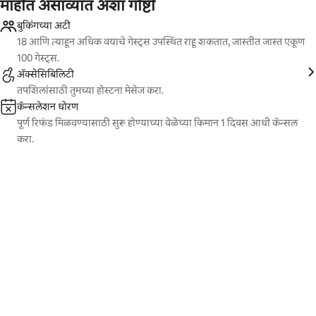
माहीत असाव्यात अशा गोष्टी
बुकिंगच्या अटी
18 आणि त्याहून अधिक वयाचे गेस्ट्स उपस्थित राहू शकतात, जास्तीत जास्त एकूण
100 गेस्ट्स.
ॲक्सेसिबिलिटी
तपशिलांसाठी तुमच्या होस्टना मेसेज करा.
कॅन्सलेशन धोरण
पूर्ण रिफंड मिळवण्यासाठी सुरू होण्याच्या वेळेच्या किमान 1 दिवस आधी कॅन्सल
करा.