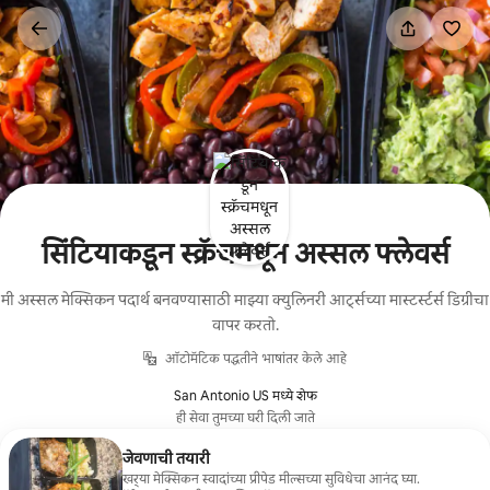
कंटेंटवर
जा
सिंटियाकडून स्क्रॅचमधून अस्सल फ्लेवर्स
मी अस्सल मेक्सिकन पदार्थ बनवण्यासाठी माझ्या क्युलिनरी आर्ट्सच्या मास्टर्स्टर्स डिग्रीचा
वापर करतो.
ऑटोमॅटिक पद्धतीने भाषांतर केले आहे
San Antonio US मध्ये शेफ
ही सेवा तुमच्या घरी दिली जाते
जेवणाची तयारी
खर्‍या मेक्सिकन स्वादांच्या प्रीपेड मील्सच्या सुविधेचा आनंद घ्या.