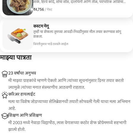
साके, हिरवे कांदे, सोया सॉस, दालचिनी आणि तीळ, पारंपारिक आशियाई
नूडल्ससह एकत्रित केले आहेत. हे एक हार्दिक, स्वादिष्ट स्ट्यू तयार करते,
₹4,756
₹4,756 प्रति गेस्ट
/ गेस्ट
जे दुपारच्या जेवणासाठी किंवा रात्रीच्या जेवणासाठी आदर्श आहे.
कस्टम मेनू
तुम्ही या शेफला तुमच्या आवडी-निवडींनुसार मील तयार करण्यास सांगू
शकता.
विनंतीनुसार भाडे ठरवले जाईल
माझ्या पात्रता
23 वर्षांचा अनुभव
मी माझ्या ग्राहकांचे म्हणणे ऐकतो आणि त्यांच्या सूचनांनुसार डिनर तयार करतो
ज्यामुळे त्यांच्या मनात संस्मरणीय आठवणी राहतात.
करिअर हायलाईट
मला या विशेष जोडप्याच्या सेलिब्रेशनची तयारी सोपवली गेली याचा मला अभिमान
आहे.
शिक्षण आणि प्रशिक्षण
मी 2003 मध्ये नेवाडा विद्यापीठ, लास वेगासच्या कठोर शेफ प्रोग्रॅममध्ये सहभागी
झालो होतो.