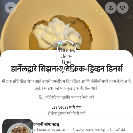
कंटेंटवर
जा
डार्नेलद्वारे सिझनल, टेक्निक-ड्रिव्हन डिनर्स
मी एक प्रशिक्षित शेफ आहे ज्याने एमजीएम ग्रँड हॉटेल आणि कॅसिनोमध्ये काम केले आहे,
तसेच माझ्याकडे एक फूड ट्रक देखील आहे.
ऑटोमॅटिक पद्धतीने भाषांतर केले आहे
Las Vegas मध्ये शेफ
ही सेवा तुमच्या घरी दिली जाते
जपानी बीफ स्ट्यू
या डिशचा आनंद घ्या ज्यात ताजे, दर्जेदार पदार्थ समाविष्ट आहेत, जसे की