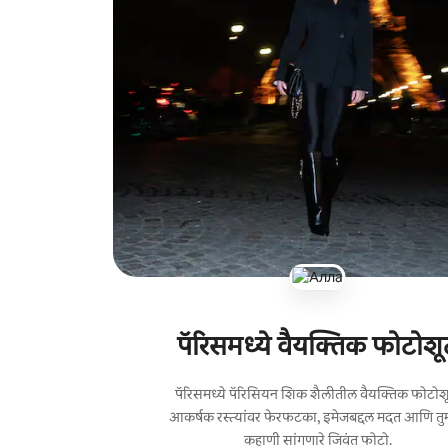
पॅरिसमध्ये वैयक्तिक फोटोशू
पॅरिसमध्ये पॅरिसियन शिक शैलीतील वैयक्तिक फोटोश
आकर्षक रस्त्यांवर फेरफटका, इमेजबद्दल मदत आणि त
कहाणी सांगणारे जिवंत फोटो.