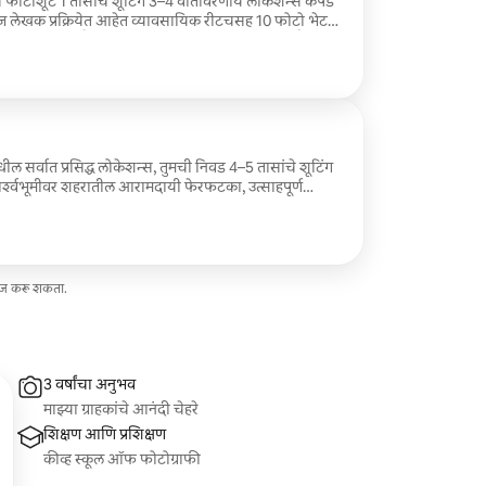
्रेस फोटोशूट 1 तासाचे शूटिंग 3–4 वातावरणीय लोकेशन्स कपडे
 लेखक प्रक्रियेत आहेत व्यावसायिक रीटचसह 10 फोटो भेट
 सर्वात प्रसिद्ध लोकेशन्स, तुमची निवड 4–5 तासांचे शूटिंग
ा पार्श्वभूमीवर शहरातील आरामदायी फेरफटका, उत्साहपूर्ण
. पॅरिस एक्सप्लोर करण्यासाठी आणि आठवणी जपण्यासाठी
सेज करू शकता.
3 वर्षांचा अनुभव
माझ्या ग्राहकांचे आनंदी चेहरे
शिक्षण आणि प्रशिक्षण
कीव्ह स्कूल ऑफ फोटोग्राफी