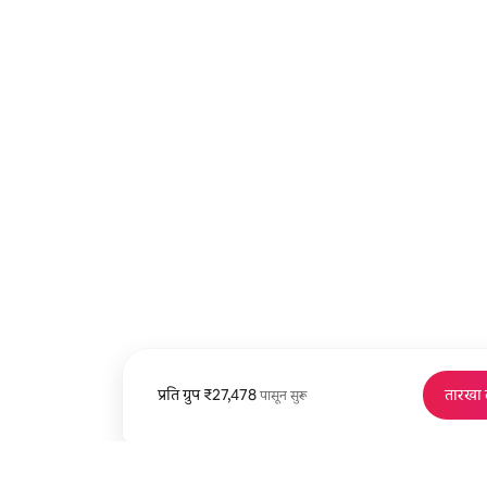
प्रति ग्रुप
प्रति ग्रुप ₹27,478 पासून
₹27,478
तारखा
पासून सुरू