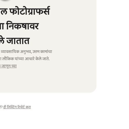
 फोटोग्राफर्स
्या निकषावर
े जातात
ंचा व्यावसायिक अनुभव, उत्तम कामांचा
ा लौकिक यांच्या आधारे केले जाते.
जाणून घ्या
े?
ही लिस्टिंग रिपोर्ट करा