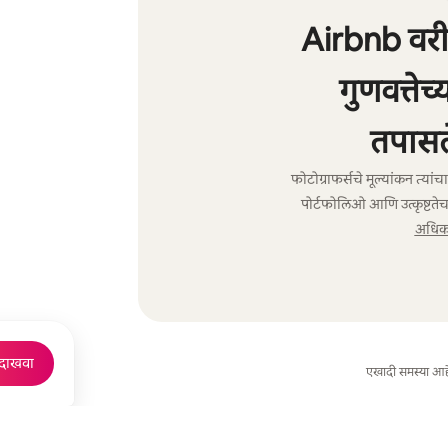
Airbnb वरील
गुणवत्तेच
तपासल
फोटोग्राफर्सचे मूल्यांकन त्या
पोर्टफोलिओ आणि उत्कृष्टतेच
अधिक 
 दाखवा
एखादी समस्या आह