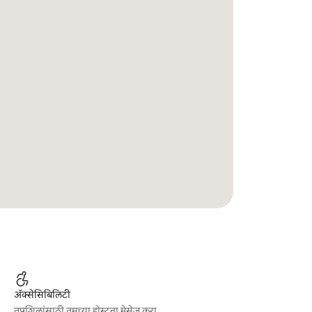
ॲक्सेसिबिलिटी
तपशिलांसाठी तुमच्या होस्टना मेसेज करा.