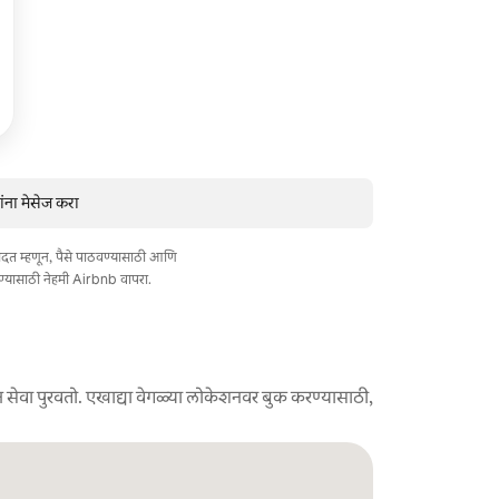
ंना मेसेज करा
त मदत म्हणून, पैसे पाठवण्यासाठी आणि
ण्यासाठी नेहमी Airbnb वापरा.
 सेवा पुरवतो. एखाद्या वेगळ्या लोकेशनवर बुक करण्यासाठी,