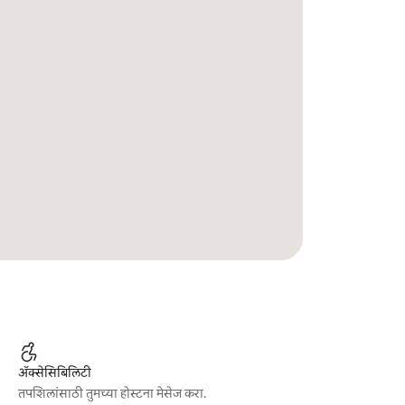
ॲक्सेसिबिलिटी
तपशिलांसाठी तुमच्या होस्टना मेसेज करा.