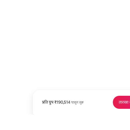
प्रति ग्रुप
प्रति ग्रुप ₹190,514 पासून
₹190,514
तारखा
पासून सुरू