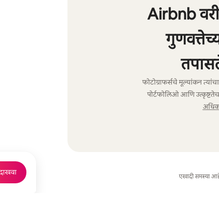
Airbnb वरील
गुणवत्तेच
तपासल
फोटोग्राफर्सचे मूल्यांकन त्या
पोर्टफोलिओ आणि उत्कृष्टतेच
अधिक 
 दाखवा
एखादी समस्या आह