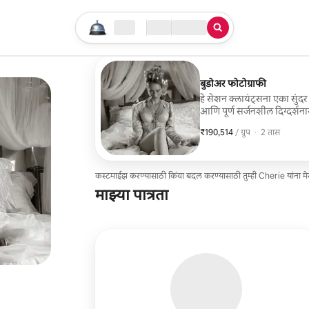
तुमचा सर्च सुरू करा
लोकेशन
चेक इन / चेक आऊट
सेवेचा प्रकार
बुडोअर फोटोग्राफी
हे सेशन क्लायंट्सना एका सुंदर 
आणि पूर्ण सर्जनशील दिग्दर्शना
दोन्ही आहेत.
₹190,514
₹190,514, प्रति ग्रुप
,
/ ग्रुप
·
2 तास
कस्टमाईझ करण्यासाठी किंवा बदल करण्यासाठी तुम्ही Cherie यांना म
माझ्या पात्रता