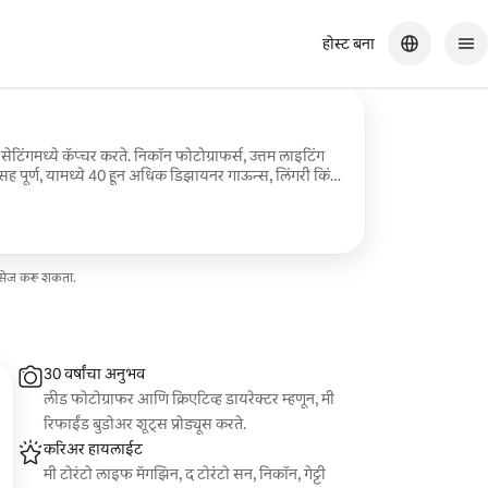
होस्ट बना
सेटिंगमध्ये कॅप्चर करते. निकॉन फोटोग्राफर्स, उत्तम लाइटिंग
सह पूर्ण, यामध्ये 40 हून अधिक डिझायनर गाऊन्स, लिंगरी किंवा
ेसेज करू शकता.
30 वर्षांचा अनुभव
लीड फोटोग्राफर आणि क्रिएटिव्ह डायरेक्टर म्हणून, मी
रिफाईंड बुडोअर शूट्स प्रोड्यूस करते.
करिअर हायलाईट
मी टोरंटो लाइफ मॅगझिन, द टोरंटो सन, निकॉन, गेट्टी